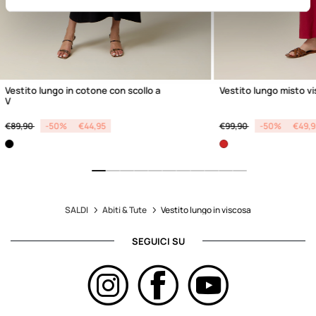
Vestito lungo in cotone con scollo a
Vestito lungo misto v
V
Price reduced from
to
Price reduced from
to
€89,90
-50%
€44,95
€99,90
-50%
€49,9
SALDI
Abiti & Tute
Vestito lungo in viscosa
SEGUICI SU