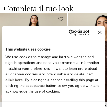
Completa il tuo look
This website uses cookies
We use cookies to manage and improve website and
Previous
Next
sign-in operations and send you commercial information
matching your preferences. If want to learn more about
all or some cookies and how disable and delete them
click here
. By closing this banner, scrolling this page or
clicking the acceptance button below you agree with and
acknowledge the use of cookies.
AMBER CAPSULE
AMBER CAPSULE
Gonna tubino in tulle con
Top in tulle con paillettes