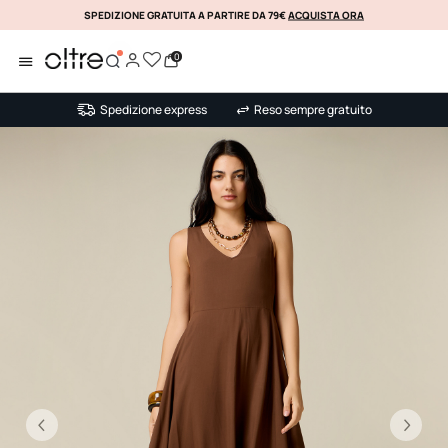
SPEDIZIONE GRATUITA A PARTIRE DA 79€
ACQUISTA ORA
KLARNA
0
Spedizione express
Reso sempre gratuito
Precedente
Su