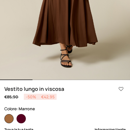
Vestito lungo in viscosa
Price reduced from
to
€85,90
-50%
€42,95
Colore:
Marrone
selected
Trova la tua taglia
Informazioni taglie