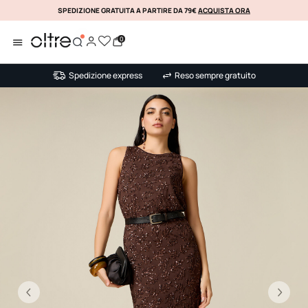
SPEDIZIONE GRATUITA A PARTIRE DA 79€
ACQUISTA ORA
KLARNA
0
Spedizione express
Reso sempre gratuito
Precedente
Su