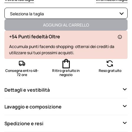
Seleziona la taglia
Disponibile
AGGIUNGI AL CARRELLO
Disponibile
+54 Punti fedeltà Oltre
Accumula punti facendo shopping: otterrai dei crediti da
Disponibile
utilizzare sui tuoi prossimi acquisti.
Disponibile
Disponibile
Consegna entro 48-
Ritiro gratuito in
Reso gratuito
72 ore
negozio
Dettagli e vestibilità
Lavaggio e composizione
Spedizione e resi