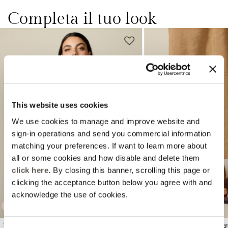
Completa il tuo look
This website uses cookies
We use cookies to manage and improve website and
Previous
Next
sign-in operations and send you commercial information
matching your preferences. If want to learn more about
all or some cookies and how disable and delete them
click here
. By closing this banner, scrolling this page or
clicking the acceptance button below you agree with and
acknowledge the use of cookies.
AMBER CAPSULE
AMBER CAPSULE
Top in tulle con paillettes
Sandali flat con fiore in 