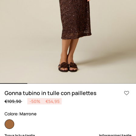
Gonna tubino in tulle con paillettes
Price reduced from
to
€109,90
-50%
€54,95
Colore:
Marrone
selected
Trova la tua taglia
Informazioni taglie