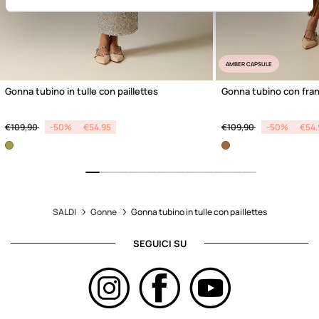
AMBER CAPSULE
Gonna tubino in tulle con paillettes
Gonna tubino con fra
Price reduced from
to
Price reduced from
to
€109,90
-50%
€54,95
€109,90
-50%
€54,
SALDI
Gonne
Gonna tubino in tulle con paillettes
SEGUICI SU