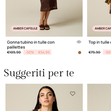
AMBER CAPSULE
AMBER CA
Gonna tubino in tulle con
Top in tulle
paillettes
Price reduced from
to
Price reduce
to
€109,90
-50%
€54,95
€79,90
-5
Suggeriti per te