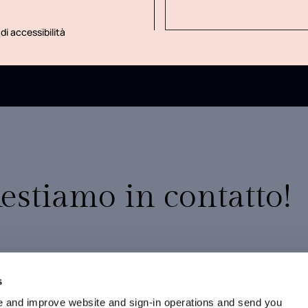
di accessibilità
estiamo in contatto!
10% di sconto sul tuo primo ordine
Promozioni esclusive
s
Nuovi arrivi e collezioni in anteprima
 and improve website and sign-in operations and send you