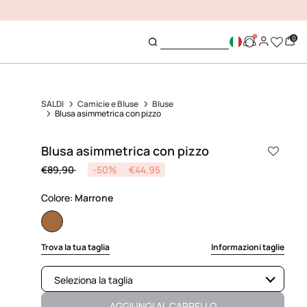
0
SALDI
Camicie e Bluse
Bluse
Blusa asimmetrica con pizzo
Blusa asimmetrica con pizzo
Price reduced from
to
€89,90
-50%
€44,95
Colore:
Marrone
selected
Trova la tua taglia
Informazioni taglie
Seleziona la taglia
Disponibile
AGGIUNGI AL CARRELLO