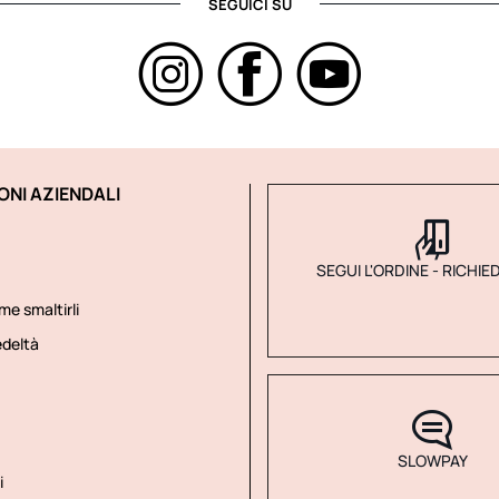
SEGUICI SU
ONI AZIENDALI
SEGUI L'ORDINE - RICHIE
me smaltirli
deltà
SLOWPAY
i