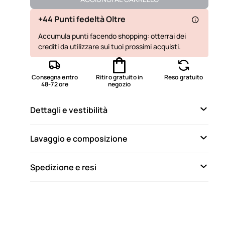
Disponibile
+44 Punti fedeltà Oltre
Accumula punti facendo shopping: otterrai dei
Non disponibile
Mostra articoli simili
crediti da utilizzare sui tuoi prossimi acquisti.
Disponibile
Disponibile
Consegna entro
Ritiro gratuito in
Reso gratuito
48-72 ore
negozio
Disponibile
Dettagli e vestibilità
Disponibile
Lavaggio e composizione
Spedizione e resi