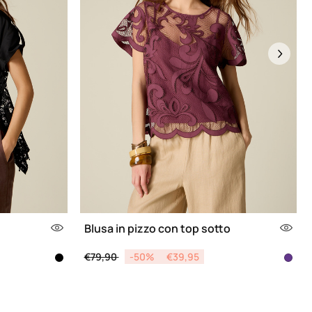
Next
Blusa in pizzo con top sotto
Price reduced from
to
€79,90
-50%
€39,95