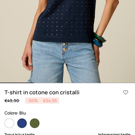
T-shirt in cotone con cristalli
Price reduced from
to
€49,90
-50%
€24,95
Colore:
Blu
selected
Trova la tua taglia
Informazioni taglie