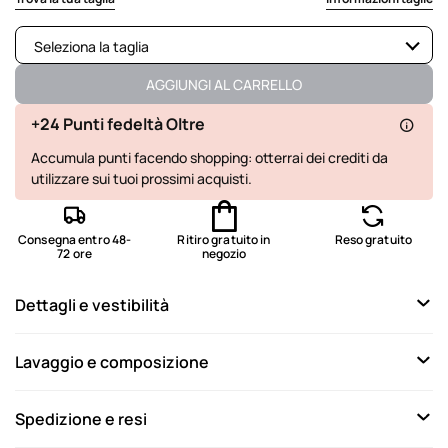
Seleziona la taglia
Disponibile
AGGIUNGI AL CARRELLO
Non disponibile
Mostra articoli simili
+24 Punti fedeltà Oltre
Accumula punti facendo shopping: otterrai dei crediti da
Non disponibile
Mostra articoli simili
utilizzare sui tuoi prossimi acquisti.
Non disponibile
Mostra articoli simili
Non disponibile
Mostra articoli simili
Consegna entro 48-
Ritiro gratuito in
Reso gratuito
72 ore
negozio
Dettagli e vestibilità
Lavaggio e composizione
Spedizione e resi