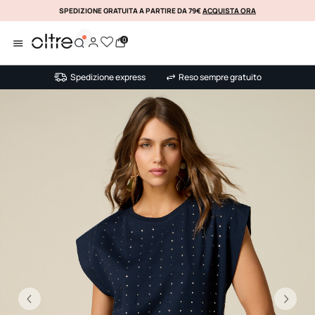
SPEDIZIONE GRATUITA A PARTIRE DA 79€
ACQUISTA ORA
KLARNA
0
Spedizione express
Reso sempre gratuito
Precedente
Su