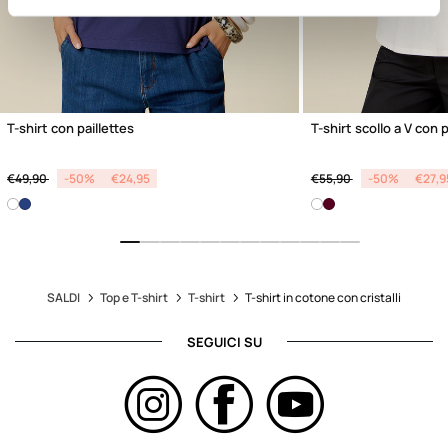
T-shirt con paillettes
T-shirt scollo a V con 
Price reduced from
to
Price reduced from
to
€49,90
-50%
€24,95
€55,90
-50%
€27,9
SALDI
Top e T-shirt
T-shirt
T-shirt in cotone con cristalli
SEGUICI SU