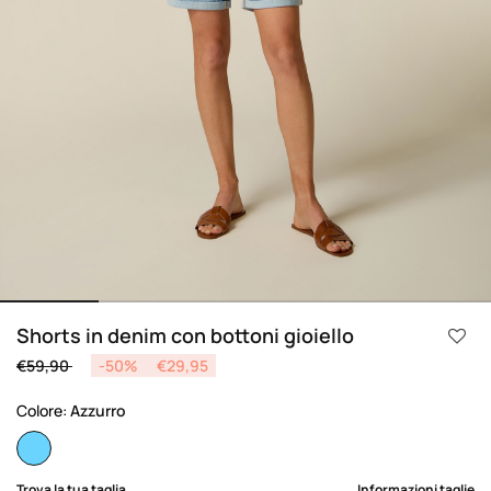
Shorts in denim con bottoni gioiello
Price reduced from
to
€59,90
-50%
€29,95
Colore:
Azzurro
selected
Trova la tua taglia
Informazioni taglie