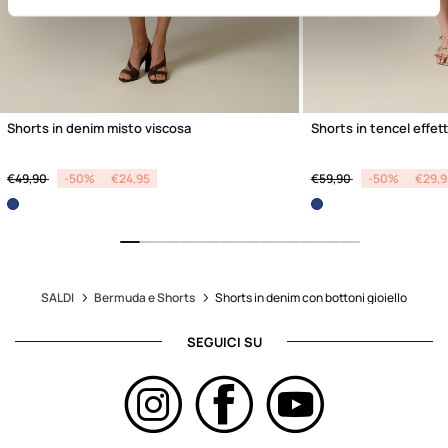
Shorts in denim misto viscosa
Shorts in tencel effet
Price reduced from
to
Price reduced from
to
€49,90
-50%
€24,95
€59,90
-50%
€29,9
SALDI
Bermuda e Shorts
Shorts in denim con bottoni gioiello
SEGUICI SU