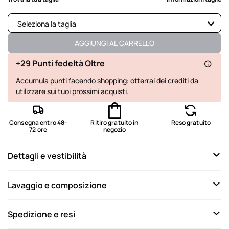
Seleziona la taglia
Disponibile
AGGIUNGI AL CARRELLO
Non disponibile
Mostra articoli simili
+29 Punti fedeltà Oltre
Accumula punti facendo shopping: otterrai dei crediti da
Non disponibile
Mostra articoli simili
utilizzare sui tuoi prossimi acquisti.
Non disponibile
Mostra articoli simili
Non disponibile
Mostra articoli simili
Consegna entro 48-
Ritiro gratuito in
Reso gratuito
72 ore
negozio
Non disponibile
Mostra articoli simili
Dettagli e vestibilità
Non disponibile
Mostra articoli simili
Non disponibile
Mostra articoli simili
Lavaggio e composizione
Spedizione e resi