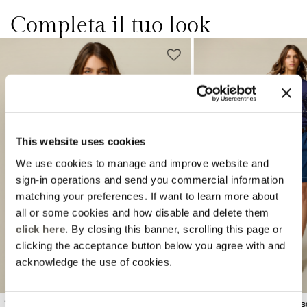
Completa il tuo look
This website uses cookies
We use cookies to manage and improve website and
Previous
Next
sign-in operations and send you commercial information
matching your preferences. If want to learn more about
all or some cookies and how disable and delete them
click here
. By closing this banner, scrolling this page or
clicking the acceptance button below you agree with and
acknowledge the use of cookies.
T-shirt in cotone con cristalli
Shorts in denim misto vi