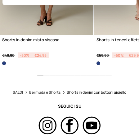
Shorts in denim misto viscosa
Shorts in tencel effet
Price reduced from
to
Price reduced from
to
€49,90
-50%
€24,95
€59,90
-50%
€29,9
SALDI
Bermuda e Shorts
Shorts in denim con bottoni gioiello
SEGUICI SU