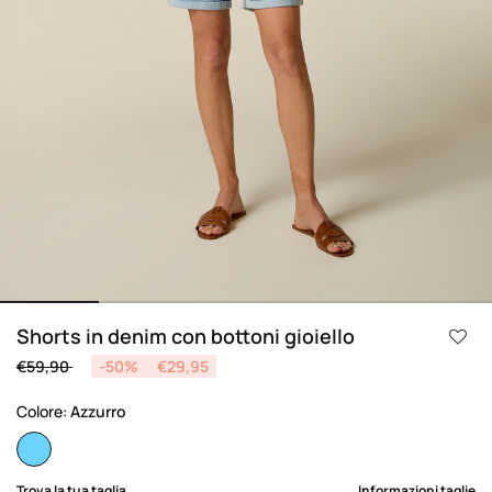
Shorts in denim con bottoni gioiello
Price reduced from
to
€59,90
-50%
€29,95
Colore:
Azzurro
selected
Trova la tua taglia
Informazioni taglie