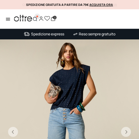
SPEDIZIONE GRATUITA A PARTIRE DA 79€
ACQUISTA ORA
KLARNA
0
Spedizione express
Reso sempre gratuito
Precedente
Su