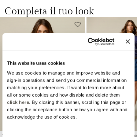
Completa il tuo look
This website uses cookies
We use cookies to manage and improve website and
Previous
Next
sign-in operations and send you commercial information
matching your preferences. If want to learn more about
all or some cookies and how disable and delete them
click here
. By closing this banner, scrolling this page or
clicking the acceptance button below you agree with and
acknowledge the use of cookies.
T-shirt in cotone con cristalli
Shorts in denim misto vi