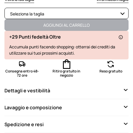
Seleziona la taglia
Disponibile
AGGIUNGI AL CARRELLO
Non disponibile
Mostra articoli simili
+29 Punti fedeltà Oltre
Accumula punti facendo shopping: otterrai dei crediti da
Non disponibile
Mostra articoli simili
utilizzare sui tuoi prossimi acquisti.
Non disponibile
Mostra articoli simili
Non disponibile
Mostra articoli simili
Consegna entro 48-
Ritiro gratuito in
Reso gratuito
72 ore
negozio
Non disponibile
Mostra articoli simili
Dettagli e vestibilità
Non disponibile
Mostra articoli simili
Non disponibile
Mostra articoli simili
Lavaggio e composizione
Spedizione e resi