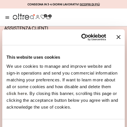
CONSEGNA IN 3-4 GIORNI LAVORATIVI
SCOPRI DI PIÙ
ISCRIVITI SUBITO
0
0
ASSISTENZA CLIENTI
INFORMAZIONI AZIENDALI
This website uses cookies
We use cookies to manage and improve website and
sign-in operations and send you commercial information
matching your preferences. If want to learn more about
TRACCIA IL TUO ORDINE
all or some cookies and how disable and delete them
click here
. By closing this banner, scrolling this page or
clicking the acceptance button below you agree with and
acknowledge the use of cookies.
REGISTRATI ALLA NOSTRA NEWSLETTER
Consent