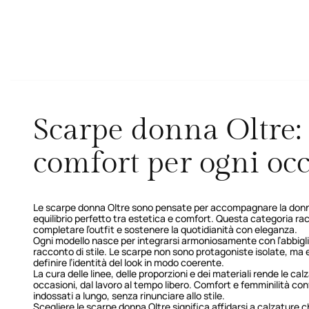
Scarpe donna Oltre:
comfort per ogni oc
Le scarpe donna Oltre sono pensate per accompagnare la donn
equilibrio perfetto tra estetica e comfort. Questa categoria ra
completare l’outfit e sostenere la quotidianità con eleganza.
Ogni modello nasce per integrarsi armoniosamente con l’abbigl
racconto di stile. Le scarpe non sono protagoniste isolate, ma
definire l’identità del look in modo coerente.
La cura delle linee, delle proporzioni e dei materiali rende le ca
occasioni, dal lavoro al tempo libero. Comfort e femminilità con
indossati a lungo, senza rinunciare allo stile.
Scegliere le scarpe donna Oltre significa affidarsi a calzatur