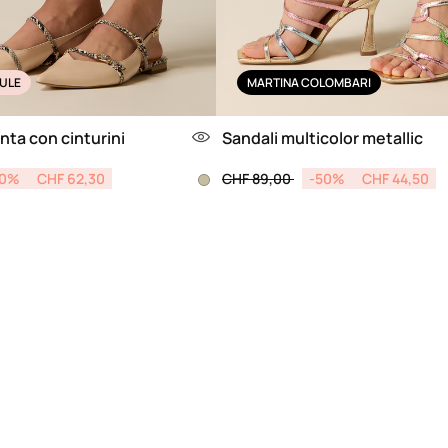
ULE
MARTINA COLOMBARI
unta con cinturini
Sandali multicolor metallic
from
Price reduced from
to
30%
CHF 62,30
CHF 89,00
-50%
CHF 44,50