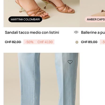
MARTINA COLOMBARI
AMBER CAPS
Sandali tacco medio con listini
Ballerine a p
Price reduced from
to
Price reduced 
to
CHF 82,00
-50%
CHF 41,00
CHF 89,00
-