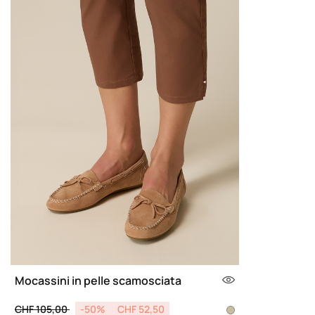
Mocassini in pelle scamosciata
Price reduced from
to
CHF 105,00
-50%
CHF 52,50