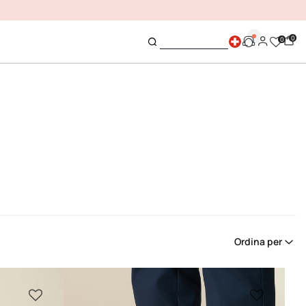
0
0
Ordina per