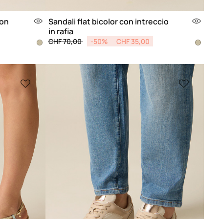
con
Sandali flat bicolor con intreccio
in rafia
Price reduced from
to
CHF 70,00
-50%
CHF 35,00