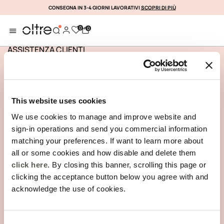
CONSEGNA IN 3-4 GIORNI LAVORATIVI
SCOPRI DI PIÙ
ISCRIVITI SUBITO
0
0
ASSISTENZA CLIENTI
INFORMAZIONI AZIENDALI
This website uses cookies
We use cookies to manage and improve website and
sign-in operations and send you commercial information
matching your preferences. If want to learn more about
TRACCIA IL TUO ORDINE
all or some cookies and how disable and delete them
click here
. By closing this banner, scrolling this page or
clicking the acceptance button below you agree with and
acknowledge the use of cookies.
REGISTRATI ALLA NOSTRA NEWSLETTER
Consent