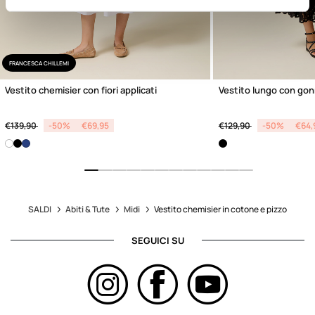
FRANCESCA CHILLEMI
Vestito chemisier con fiori applicati
Vestito lungo con gon
Price reduced from
to
Price reduced from
to
€139,90
-50%
€69,95
€129,90
-50%
€64,
SALDI
Abiti & Tute
Midi
Vestito chemisier in cotone e pizzo
SEGUICI SU