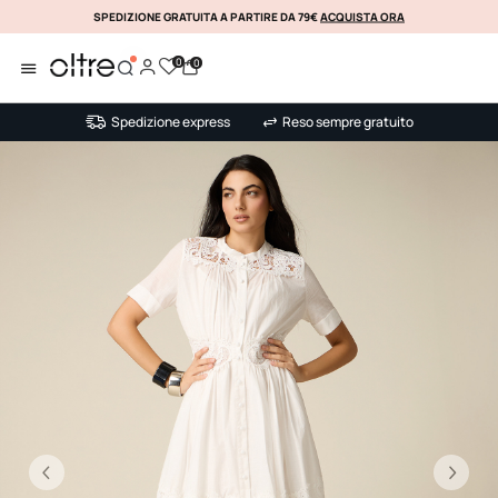
SPEDIZIONE GRATUITA A PARTIRE DA 79€
ACQUISTA ORA
KLARNA
0
0
Spedizione express
Reso sempre gratuito
Precedente
Su