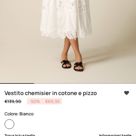
Vestito chemisier in cotone e pizzo
Price reduced from
to
€139,90
-50%
€69,95
Colore:
Bianco
selected
Trova la tua taglia
Informazioni taglie