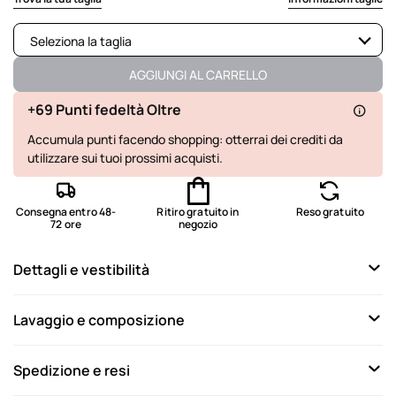
Seleziona la taglia
Non disponibile
Mostra articoli simili
AGGIUNGI AL CARRELLO
Non disponibile
Mostra articoli simili
+69 Punti fedeltà Oltre
Accumula punti facendo shopping: otterrai dei crediti da
Ultimo disponibile
utilizzare sui tuoi prossimi acquisti.
Non disponibile
Mostra articoli simili
Disponibile
Consegna entro 48-
Ritiro gratuito in
Reso gratuito
72 ore
negozio
Non disponibile
Mostra articoli simili
Dettagli e vestibilità
Non disponibile
Mostra articoli simili
Non disponibile
Mostra articoli simili
Lavaggio e composizione
Spedizione e resi