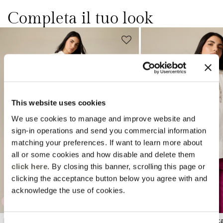
Completa il tuo look
This website uses cookies
We use cookies to manage and improve website and
Previous
Next
sign-in operations and send you commercial information
matching your preferences. If want to learn more about
all or some cookies and how disable and delete them
click here
. By closing this banner, scrolling this page or
clicking the acceptance button below you agree with and
acknowledge the use of cookies.
EXTRA -10%
Pantaloni cropped misto cotone
Blusa in cotone con cristal