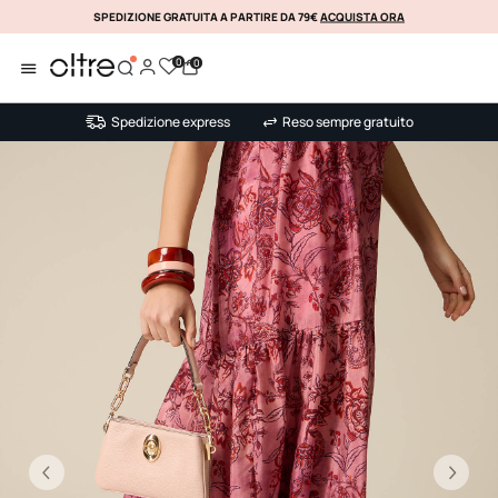
SPEDIZIONE GRATUITA A PARTIRE DA 79€
ACQUISTA ORA
KLARNA
0
0
Spedizione express
Reso sempre gratuito
Precedente
Su