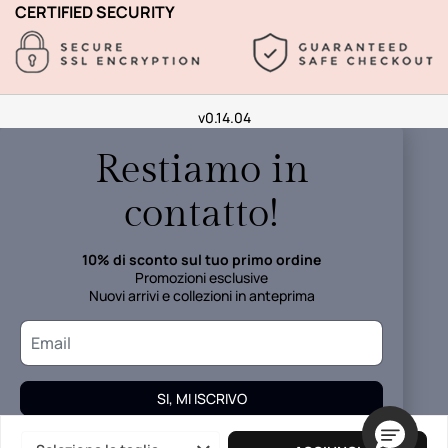
CERTIFIED SECURITY
v0.14.04
Restiamo in
contatto!
10% di sconto sul tuo primo ordine
Promozioni esclusive
Nuovi arrivi e collezioni in anteprima
SI, MI ISCRIVO
I tuoi dati verranno trattati in accordo alla
Informativa della