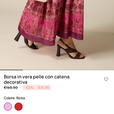
Borsa in vera pelle con catena
decorativa
Price reduced from
to
€149,90
-50%
€74,95
Colore:
Rosa