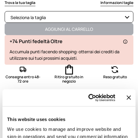
selected
Trova la tua taglia
Informazioni taglie
Seleziona la taglia
Non disponibile
Mostra articoli simili
AGGIUNGI AL CARRELLO
Disponibile
+74 Punti fedeltà Oltre
Accumula punti facendo shopping: otterrai dei crediti da
Non disponibile
Mostra articoli simili
utilizzare sui tuoi prossimi acquisti.
Consegna entro 48-
Ritiro gratuito in
Reso gratuito
72 ore
negozio
Dettagli e vestibilità
Lavaggio e composizione
This website uses cookies
We use cookies to manage and improve website and
Spedizione e resi
sign-in operations and send you commercial information