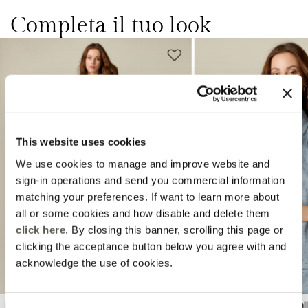
Completa il tuo look
This website uses cookies
We use cookies to manage and improve website and
Previous
Next
sign-in operations and send you commercial information
matching your preferences. If want to learn more about
all or some cookies and how disable and delete them
click here
. By closing this banner, scrolling this page or
clicking the acceptance button below you agree with and
acknowledge the use of cookies.
Bermuda in lino con cristalli
Camicia in lino con cristall