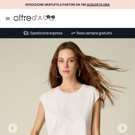
SPEDIZIONE GRATUITA A PARTIRE DA 79€
ACQUISTA ORA
KLARNA
0
0
Spedizione express
Reso sempre gratuito
Precedente
Su