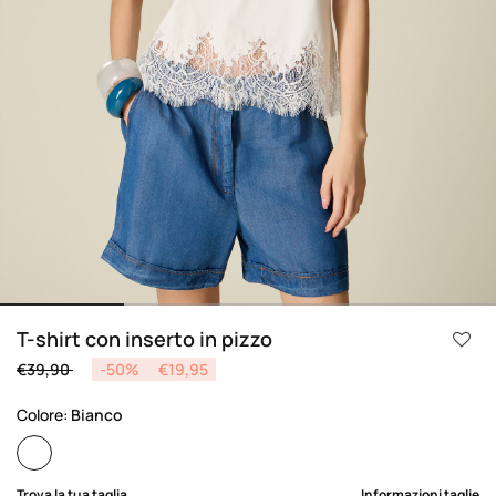
T-shirt con inserto in pizzo
Price reduced from
to
€39,90
-50%
€19,95
Colore:
Bianco
selected
Trova la tua taglia
Informazioni taglie