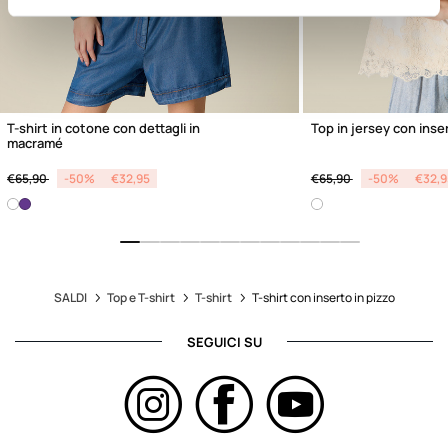
T-shirt in cotone con dettagli in
Top in jersey con inser
macramé
Price reduced from
to
Price reduced from
to
€65,90
-50%
€32,95
€65,90
-50%
€32,9
SALDI
Top e T-shirt
T-shirt
T-shirt con inserto in pizzo
SEGUICI SU