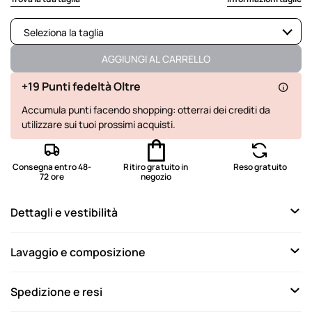
Seleziona la taglia
Non disponibile
Mostra articoli simili
AGGIUNGI AL CARRELLO
Non disponibile
Mostra articoli simili
+19 Punti fedeltà Oltre
Accumula punti facendo shopping: otterrai dei crediti da
Non disponibile
Mostra articoli simili
utilizzare sui tuoi prossimi acquisti.
Ultimo disponibile
Non disponibile
Mostra articoli simili
Consegna entro 48-
Ritiro gratuito in
Reso gratuito
72 ore
negozio
Dettagli e vestibilità
Lavaggio e composizione
Spedizione e resi