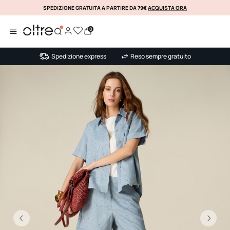
SPEDIZIONE GRATUITA A PARTIRE DA 79€
ACQUISTA ORA
KLARNA
0
Spedizione express
Reso sempre gratuito
Precedente
Su