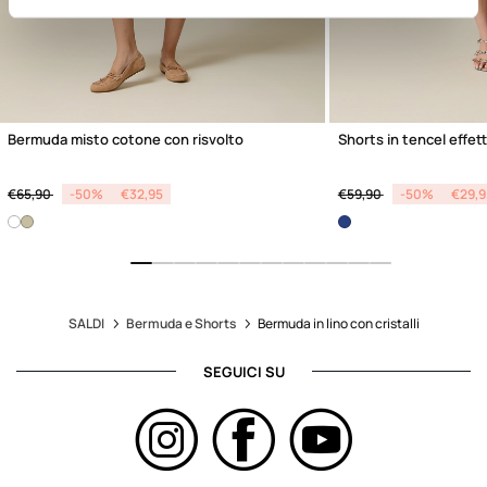
Bermuda misto cotone con risvolto
Shorts in tencel effet
Price reduced from
to
Price reduced from
to
€65,90
-50%
€32,95
€59,90
-50%
€29,9
SALDI
Bermuda e Shorts
Bermuda in lino con cristalli
SEGUICI SU