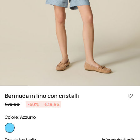
Bermuda in lino con cristalli
Price reduced from
to
€79,90
-50%
€39,95
Colore:
Azzurro
selected
Trova la tua taglia
Informazioni taglie