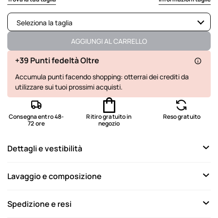
Seleziona la taglia
Disponibile
AGGIUNGI AL CARRELLO
Disponibile
+39 Punti fedeltà Oltre
Accumula punti facendo shopping: otterrai dei crediti da
Disponibile
utilizzare sui tuoi prossimi acquisti.
Disponibile
Disponibile
Consegna entro 48-
Ritiro gratuito in
Reso gratuito
72 ore
negozio
Disponibile
Dettagli e vestibilità
Non disponibile
Mostra articoli simili
Lavaggio e composizione
Spedizione e resi