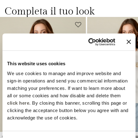
Completa il tuo look
This website uses cookies
We use cookies to manage and improve website and
Previous
Next
sign-in operations and send you commercial information
matching your preferences. If want to learn more about
all or some cookies and how disable and delete them
click here
. By closing this banner, scrolling this page or
clicking the acceptance button below you agree with and
acknowledge the use of cookies.
Camicia in lino con cristalli
T-shirt con ricamo gioiell