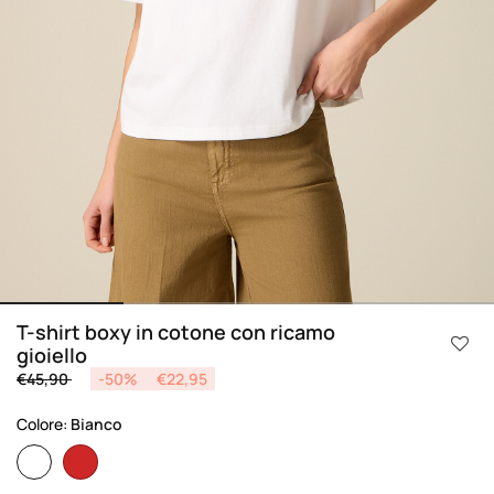
T-shirt boxy in cotone con ricamo
gioiello
Price reduced from
to
€45,90
-50%
€22,95
Colore:
Bianco