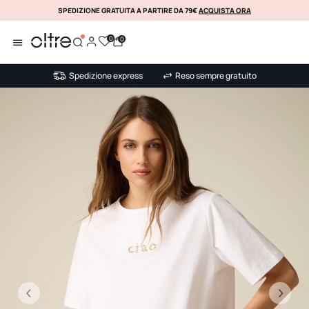
SPEDIZIONE GRATUITA A PARTIRE DA 79€
ACQUISTA ORA
KLARNA
0
0
Spedizione express
Reso sempre gratuito
Precedente
Su