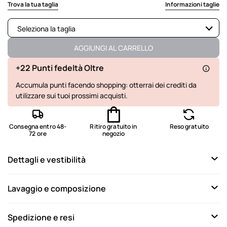
selected
Trova la tua taglia
Informazioni taglie
Seleziona la taglia
Disponibile
AGGIUNGI AL CARRELLO
Disponibile
+22 Punti fedeltà Oltre
Accumula punti facendo shopping: otterrai dei crediti da
Disponibile
utilizzare sui tuoi prossimi acquisti.
Disponibile
Disponibile
Consegna entro 48-
Ritiro gratuito in
Reso gratuito
72 ore
negozio
Disponibile
Dettagli e vestibilità
Lavaggio e composizione
Spedizione e resi