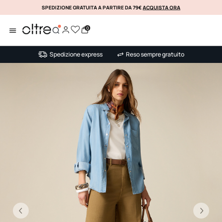
SPEDIZIONE GRATUITA A PARTIRE DA 79€
ACQUISTA ORA
KLARNA
0
Spedizione express
Reso sempre gratuito
Precedente
Su