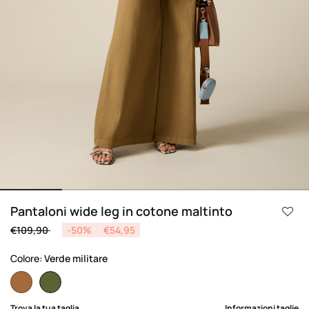
Pantaloni wide leg in cotone maltinto
Price reduced from
to
€109,90
-50%
€54,95
Colore:
Verde militare
selected
Trova la tua taglia
Informazioni taglie