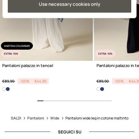
Previous
Use necessary cookies only
MARTINA COLOMBARI
EXTRA -10%
EXTRA -10%
Pantaloni palazzo in tencel
Pantaloni palazzo in t
Price reduced from
to
Price reduced from
to
€89,90
-50%
€44,95
€89,90
-50%
€44,9
SALDI
Pantaloni
Wide
Pantaloni wide leg in cotone maltinto
SEGUICI SU