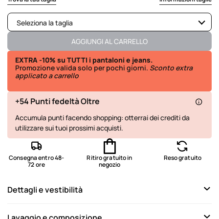
Seleziona la taglia
Disponibile
AGGIUNGI AL CARRELLO
Disponibile
EXTRA -10% su TUTTI i pantaloni e jeans.
Promozione valida solo per pochi giorni.
Sconto extra
applicato a carrello
Disponibile
Disponibile
+54 Punti fedeltà Oltre
Disponibile
Accumula punti facendo shopping: otterrai dei crediti da
utilizzare sui tuoi prossimi acquisti.
Disponibile
Disponibile
Consegna entro 48-
Ritiro gratuito in
Reso gratuito
72 ore
negozio
Disponibile
Dettagli e vestibilità
Lavaggio e composizione