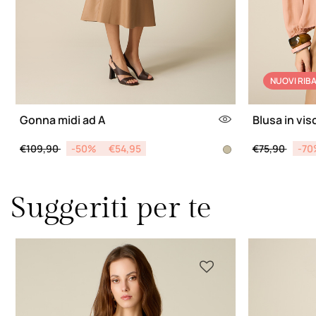
NUOVI RIBA
Gonna midi ad A
Blusa in vi
Price reduced from
to
Price reduce
to
€109,90
-50%
€54,95
€75,90
-70
Suggeriti per te