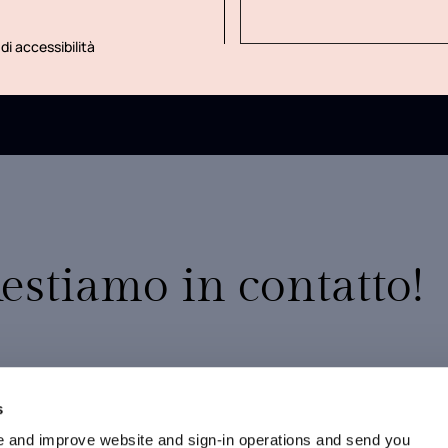
di accessibilità
estiamo in contatto!
10% di sconto sul tuo primo ordine
Promozioni esclusive
s
Nuovi arrivi e collezioni in anteprima
 and improve website and sign-in operations and send you