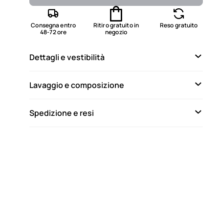
Non disponibile
Mostra articoli simili
Consegna entro
Ritiro gratuito in
Reso gratuito
48-72 ore
negozio
Non disponibile
Mostra articoli simili
Dettagli e vestibilità
Lavaggio e composizione
Spedizione e resi