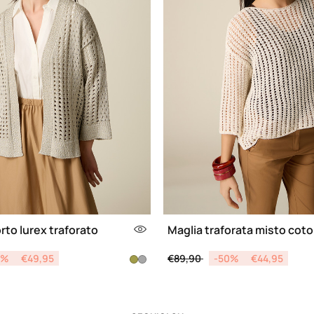
rto lurex traforato
Maglia traforata misto cot
d from
Price reduced from
to
0%
€49,95
€89,90
-50%
€44,95