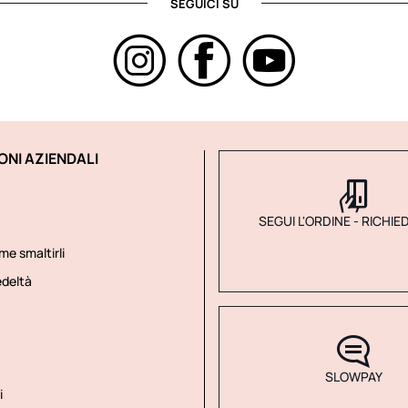
SEGUICI SU
ONI AZIENDALI
SEGUI L'ORDINE - RICHIE
me smaltirli
deltà
SLOWPAY
i