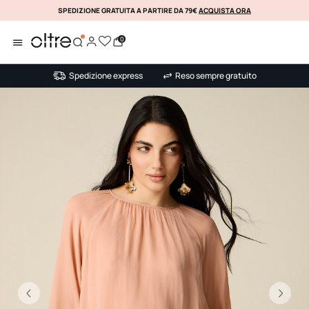
SPEDIZIONE GRATUITA A PARTIRE DA 79€
ACQUISTA ORA
KLARNA
0
Spedizione express
Reso sempre gratuito
Precedente
Su