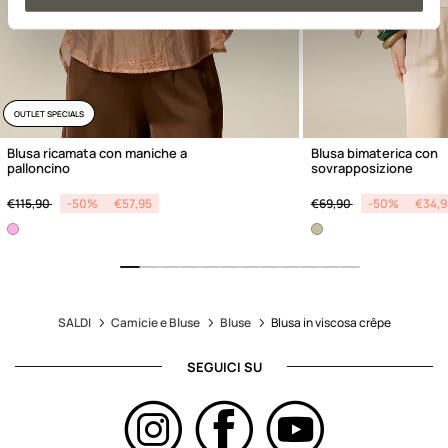
OUTLET SPECIALS
Blusa ricamata con maniche a
Blusa bimaterica con
palloncino
sovrapposizione
Price reduced from
to
Price reduced from
to
€115,90
-50%
€57,95
€69,90
-50%
€34,9
SALDI
Camicie e Bluse
Bluse
Blusa in viscosa crêpe
SEGUICI SU