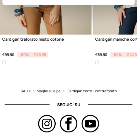
Cardigan traforato misto cotone
Cardigan maniche cort
Price reduced from
to
Price reduced from
to
€99,90
-50%
€49,95
€89,90
-50%
€44,9
SALDI
Maglie e Felpe
Cardigan corto lurex traforato
SEGUICI SU