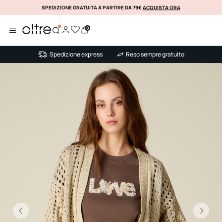
SPEDIZIONE GRATUITA A PARTIRE DA 79€
ACQUISTA ORA
KLARNA
0
Spedizione express
Reso sempre gratuito
Precedente
Su