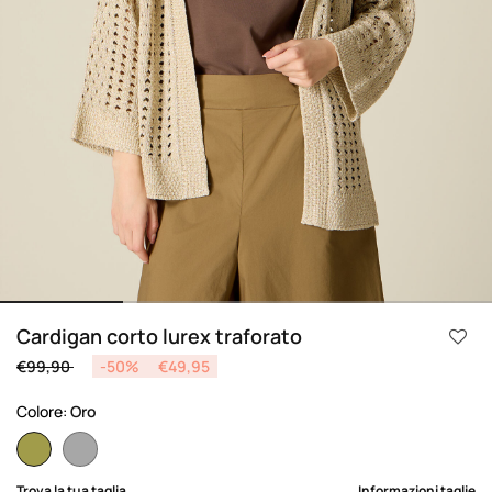
Cardigan corto lurex traforato
Price reduced from
to
€99,90
-50%
€49,95
Colore:
Oro
selected
Trova la tua taglia
Informazioni taglie