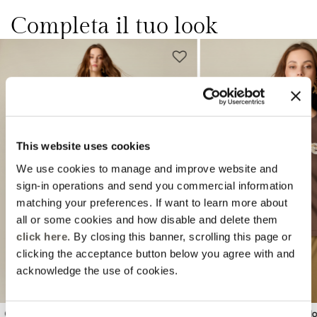
Completa il tuo look
This website uses cookies
We use cookies to manage and improve website and
Previous
Next
sign-in operations and send you commercial information
matching your preferences. If want to learn more about
all or some cookies and how disable and delete them
click here
. By closing this banner, scrolling this page or
clicking the acceptance button below you agree with and
acknowledge the use of cookies.
Gonna pantalone con fusciacca
T-shirt con ricamo gioiell