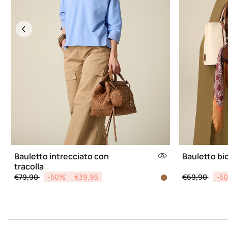
Previous
Bauletto intrecciato con
Bauletto bi
tracolla
Price reduced from
to
Price reduce
to
€79,90
-50%
€39,95
€69,90
-5