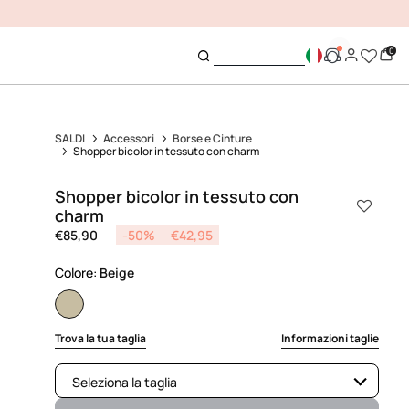
0
SALDI
Accessori
Borse e Cinture
Shopper bicolor in tessuto con charm
Shopper bicolor in tessuto con
charm
Price reduced from
to
€85,90
-50%
€42,95
Colore:
Beige
selected
Trova la tua taglia
Informazioni taglie
Seleziona la taglia