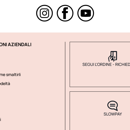
ONI AZIENDALI
SEGUI L'ORDINE - RICHIE
me smaltirli
deltà
SLOWPAY
i