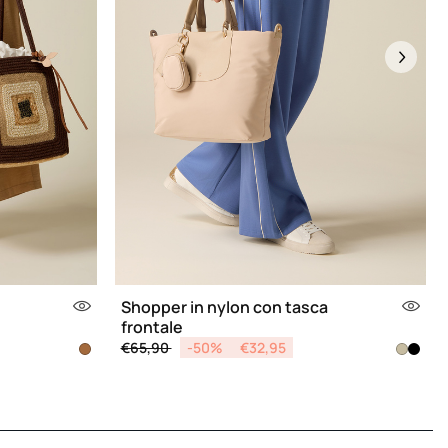
Next
Shopper in nylon con tasca
frontale
Price reduced from
to
€65,90
-50%
€32,95