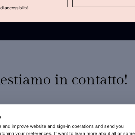
di accessibilità
estiamo in contatto!
10% di sconto sul tuo primo ordine
Promozioni esclusive
s
Nuovi arrivi e collezioni in anteprima
 and improve website and sign-in operations and send you
ching your preferences. If want to learn more about all or some