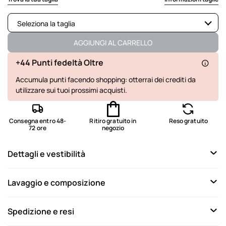
Seleziona la taglia
Disponibile
AGGIUNGI AL CARRELLO
Disponibile
+44 Punti fedeltà Oltre
Accumula punti facendo shopping: otterrai dei crediti da
Disponibile
utilizzare sui tuoi prossimi acquisti.
Disponibile
Disponibile
Consegna entro 48-
Ritiro gratuito in
Reso gratuito
72 ore
negozio
Disponibile
Dettagli e vestibilità
Disponibile
Lavaggio e composizione
Spedizione e resi