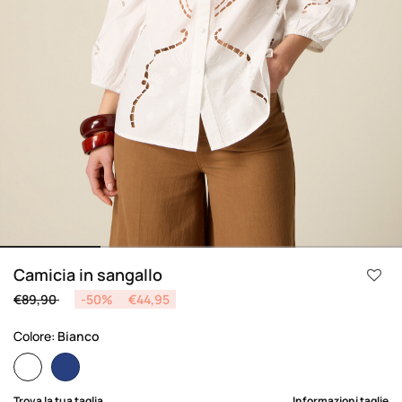
Camicia in sangallo
Price reduced from
to
€89,90
-50%
€44,95
Colore:
Bianco
selected
Trova la tua taglia
Informazioni taglie