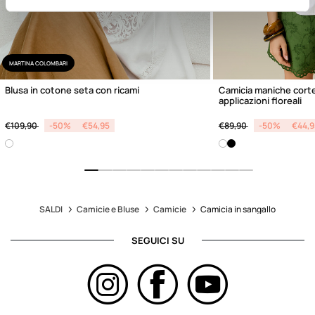
MARTINA COLOMBARI
Blusa in cotone seta con ricami
Camicia maniche cort
applicazioni floreali
Price reduced from
to
Price reduced from
to
€109,90
-50%
€54,95
€89,90
-50%
€44,9
SALDI
Camicie e Bluse
Camicie
Camicia in sangallo
SEGUICI SU