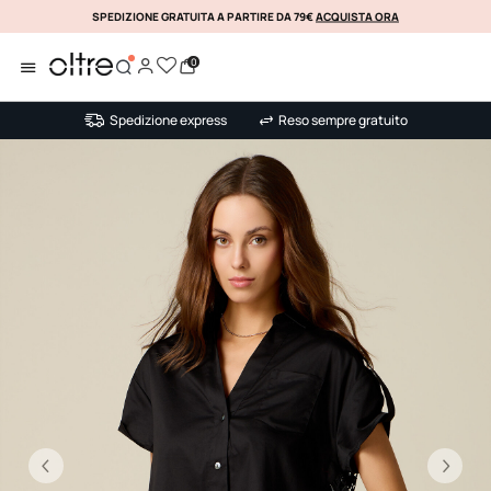
SPEDIZIONE GRATUITA A PARTIRE DA 79€
ACQUISTA ORA
KLARNA
0
Spedizione express
Reso sempre gratuito
Precedente
Su