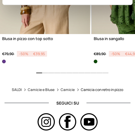
Blusa in pizzo con top sotto
Blusa in sangallo
Price reduced from
to
Price reduced from
to
€79,90
-50%
€39,95
€89,90
-50%
€44,9
SALDI
Camicie e Bluse
Camicie
Camicia con retro in pizzo
SEGUICI SU