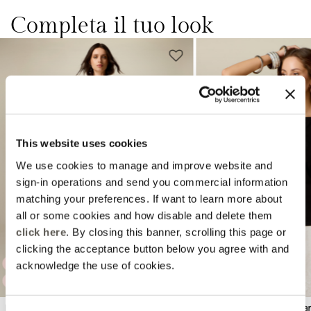
Completa il tuo look
This website uses cookies
We use cookies to manage and improve website and
Previous
Next
sign-in operations and send you commercial information
matching your preferences. If want to learn more about
all or some cookies and how disable and delete them
click here
. By closing this banner, scrolling this page or
clicking the acceptance button below you agree with and
acknowledge the use of cookies.
AMBER CAPSULE
EXTRA -10%
Pantaloni palazzo con pinces
T-shirt con maniche in sa