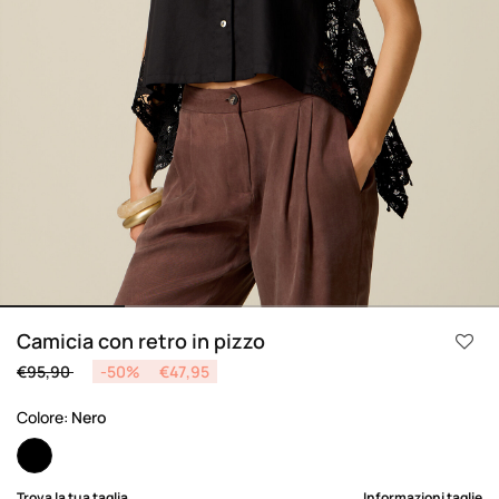
Camicia con retro in pizzo
Price reduced from
to
€95,90
-50%
€47,95
Colore:
Nero
selected
Trova la tua taglia
Informazioni taglie