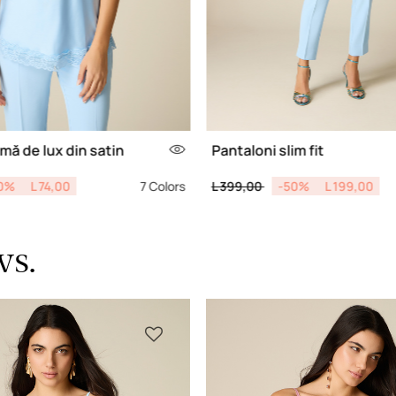
imă de lux din satin
Pantaloni slim fit
d from
Price reduced from
to
0%
L 74,00
7 Colors
L 399,00
-50%
L 199,00
s.