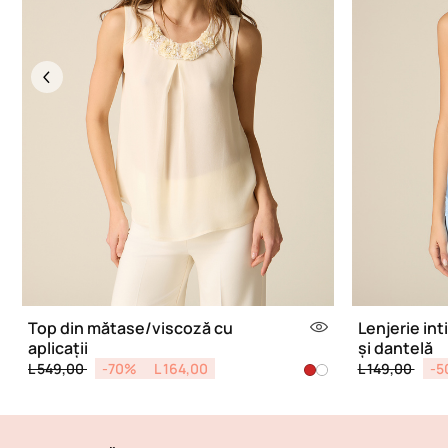
Previous
Top din mătase/viscoză cu
Lenjerie int
aplicații
și dantelă
Price reduced from
to
Price reduce
to
L 549,00
-70%
L 164,00
L 149,00
-5