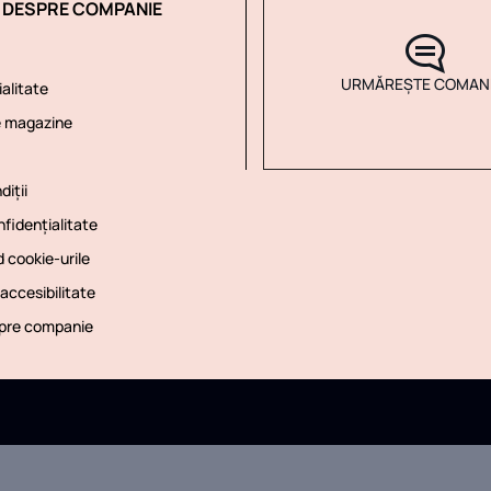
I DESPRE COMPANIE
URMĂREȘTE COMAN
alitate
e magazine
diții
nfidențialitate
d cookie-urile
accesibilitate
spre companie