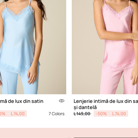
imă de lux din satin
Lenjerie intimă de lux din s
și dantelă
d from
Price reduced from
to
0%
L 74,00
7 Colors
L 149,00
-50%
L 74,00