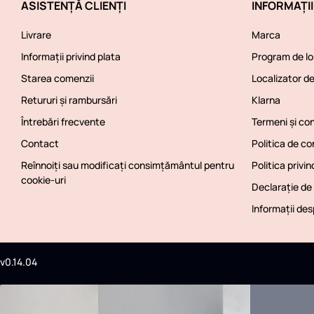
ASISTENȚĂ CLIENȚI
INFORMAȚI
Livrare
Marca
Informații privind plata
Program de loi
Starea comenzii
Localizator d
Retururi și rambursări
Klarna
Întrebări frecvente
Termeni și con
Contact
Politica de co
Reînnoiți sau modificați consimțământul pentru
Politica privin
cookie-uri
Declarație de 
Informații de
v0.14.04