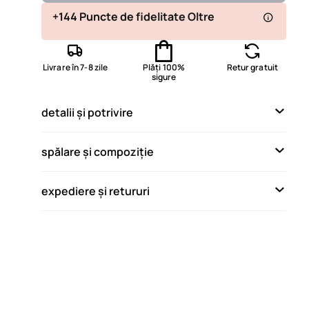
Disponibil
+144 Puncte de fidelitate Oltre
Disponibil
Livrare în 7-8 zile
Plăți 100%
Retur gratuit
Disponibil
sigure
Produsul nu este disponibil
Afișează articole similare
detalii și potrivire
spălare și compoziție
expediere și retururi