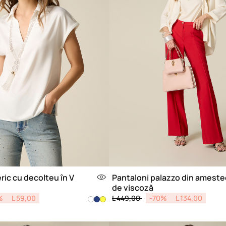
ric cu decolteu în V
Pantaloni palazzo din ameste
de viscoză
from
Price reduced from
to
%
L 59,00
L 449,00
-70%
L 134,00