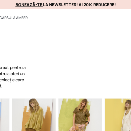
BONEAZĂ-TE
LA NEWSLETTER! AI 20% REDUCERE!
PROFITAȚI DE EA IM
CAPSULĂ AMBER
creat pentru a
tru a oferi un
 colecție care
ă.