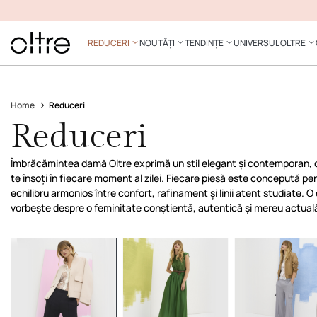
REDUCERI
NOUTĂȚI
TENDINȚE
UNIVERSUL OLTRE
Home
Reduceri
Reduceri
Îmbrăcămintea damă Oltre exprimă un stil elegant și contemporan, 
te însoți în fiecare moment al zilei. Fiecare piesă este concepută pen
echilibru armonios între confort, rafinament și linii atent studiate. O
vorbește despre o feminitate conștientă, autentică și mereu actual