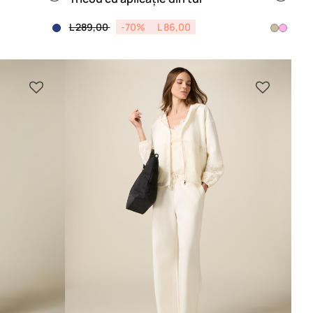
Price reduced from
to
L 289,00
-70%
L 86,00