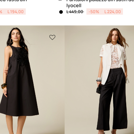
lyocell
from
Price reduced from
to
%
L 194,00
L 449,00
-50%
L 224,00