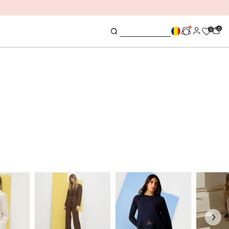
EDIATA
0
0