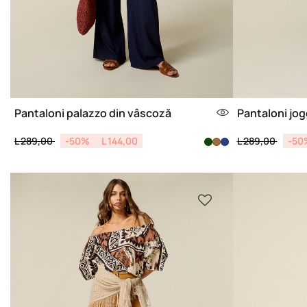
Pantaloni palazzo din vâscoză
Pantaloni jog
Price reduced from
to
Price reduced 
to
L 289,00
-50%
L 144,00
L 289,00
-50