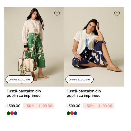
ONLINE EXCLUSIVE
ONLINE EXCLUSIVE
Fustă-pantalon din
Fustă-pantalon din
poplin cu imprimeu
poplin cu imprimeu
Price reduced from
to
Price reduced from
to
L 399,00
-50%
L 199,00
L 399,00
-50%
L 199,00