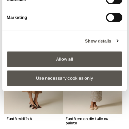
Fustă din satin de
PÂNĂ LA -70%
viscoză
CUMPĂRĂ ACUM
Marketing
Price reduced from
to
L 449,00
-50%
L 224,00
Show details
Allow all
Use necessary cookies only
Fustă midi în A
Fustă creion din tulle cu
paiete