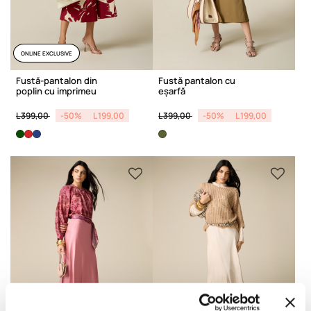
ONLINE EXCLUSIVE
Fustă-pantalon din
Fustă pantalon cu
poplin cu imprimeu
eșarfă
Price reduced from
to
Price reduced from
to
L 399,00
-50%
L 199,00
L 399,00
-50%
L 199,00