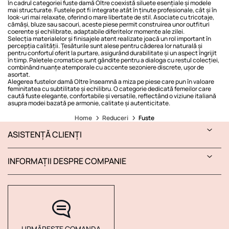
În cadrul categoriei fuste damă Oltre coexistă siluete esențiale și modele
mai structurate. Fustele pot fi integrate atât în ținute profesionale, cât și în
look-uri mai relaxate, oferind o mare libertate de stil. Asociate cu tricotaje,
cămăși, bluze sau sacouri, aceste piese permit construirea unor outfituri
coerente și echilibrate, adaptabile diferitelor momente ale zilei.
Selecția materialelor și finisajele atent realizate joacă un rol important în
percepția calității. Țesăturile sunt alese pentru căderea lor naturală și
pentru confortul oferit la purtare, asigurând durabilitate și un aspect îngrijit
în timp. Paletele cromatice sunt gândite pentru a dialoga cu restul colecției,
combinând nuanțe atemporale cu accente sezoniere discrete, ușor de
asortat.
Alegerea fustelor damă Oltre înseamnă a miza pe piese care pun în valoare
feminitatea cu subtilitate și echilibru. O categorie dedicată femeilor care
caută fuste elegante, confortabile și versatile, reflectând o viziune italiană
asupra modei bazată pe armonie, calitate și autenticitate.
Home
Reduceri
Fuste
ASISTENȚĂ CLIENȚI
INFORMAȚII DESPRE COMPANIE
URMĂREȘTE COMANDA