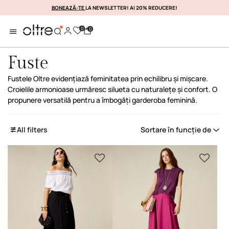
BONEAZĂ-TE
LA NEWSLETTER! AI 20% REDUCERE!
PROFITAȚI DE EA IMEDIATA
0
0
Fuste
Fustele Oltre evidențiază feminitatea prin echilibru și mișcare.
Croielile armonioase urmăresc silueta cu naturalețe și confort. O
propunere versatilă pentru a îmbogăți garderoba feminină.
All filters
Sortare în funcție de