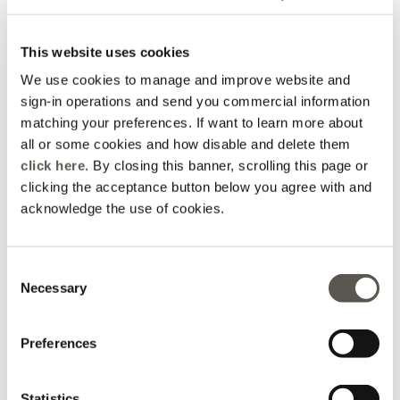
This website uses cookies
Fustă din satin de
Fustă din satin de
viscoză
viscoză
We use cookies to manage and improve website and
Price reduced from
to
Price reduced from
to
sign-in operations and send you commercial information
L 449,00
-50%
L 224,00
L 449,00
-50%
L 224,00
matching your preferences. If want to learn more about
all or some cookies and how disable and delete them
click here
. By closing this banner, scrolling this page or
clicking the acceptance button below you agree with and
acknowledge the use of cookies.
Consent
Necessary
Selection
Preferences
ROCHII
Statistics