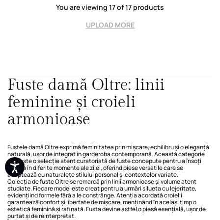
You are viewing 17 of 17 products
UPLOAD MORE
Fuste damă Oltre: linii
feminine și croieli
armonioase
Fustele damă Oltre exprimă feminitatea prin mișcare, echilibru și o eleganță
naturală, ușor de integrat în garderoba contemporană. Această categorie
reunește o selecție atent curatoriată de fuste concepute pentru a însoți
femeia în diferite momente ale zilei, oferind piese versatile care se
adaptează cu naturalețe stilului personal și contextelor variate.
Colecția de fuste Oltre se remarcă prin linii armonioase și volume atent
studiate. Fiecare model este creat pentru a urmări silueta cu lejeritate,
evidențiind formele fără a le constrânge. Atenția acordată croielii
garantează confort și libertate de mișcare, menținând în același timp o
estetică feminină și rafinată. Fusta devine astfel o piesă esențială, ușor de
purtat și de reinterpretat.