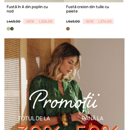
Fustă în A din poplin cu
Fustă creion din tulle cu
nod
paiete
Price reduced from
to
Price reduced from
to
L 449,00
-50%
L 224,00
L 549,00
-50%
L 274,00