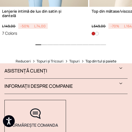
Lenjerie intimă de lux din satin și
Top din mătase/viscoză
dantelă
Price reduced from
to
Price reduced from
to
L 149,00
-50%
L 74,00
L 549,00
-70%
L 16
7 Colors
Reduceri
Topuri și Tricouri
Topuri
Top din tul și paiete
ASISTENȚĂ CLIENȚI
INFORMAȚII DESPRE COMPANIE
URMĂREȘTE COMANDA