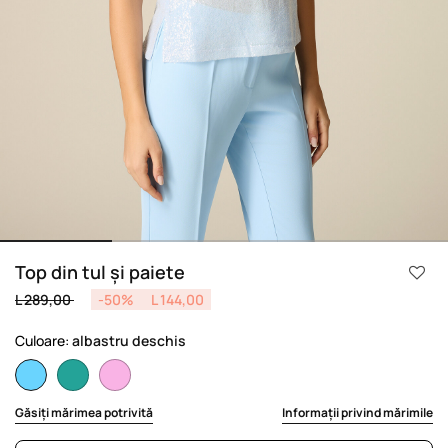
Top din tul și paiete
Price reduced from
to
L 289,00
-50%
L 144,00
Culoare:
albastru deschis
selected
Găsiți mărimea potrivită
Informații privind mărimile