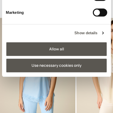
Recomandate pentru dvs.
Marketing
Show details
Allow all
Use necessary cookies only
Previous