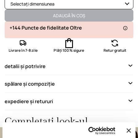
Selectați dimensiunea
Disponibil
ADAUGĂ ÎN COȘ
Disponibil
+144 Puncte de fidelitate Oltre
Disponibil
Livrare în 7-8 zile
Plăți 100% sigure
Retur gratuit
Produsul nu este disponibil
Afișează articole similare
detalii și potrivire
Produsul nu este disponibil
Afișează articole similare
spălare și compoziție
expediere și retururi
Completați look-ul