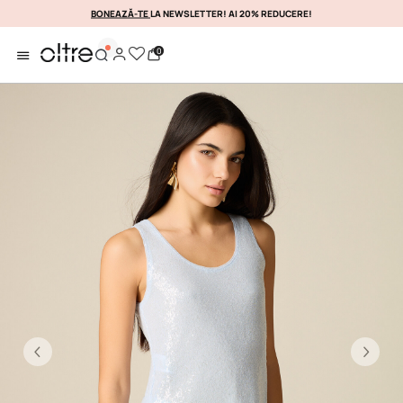
BONEAZĂ-TE
LA NEWSLETTER! AI 20% REDUCERE!
PROFITAȚI DE EA IMEDIATA
0
Previous
Ne