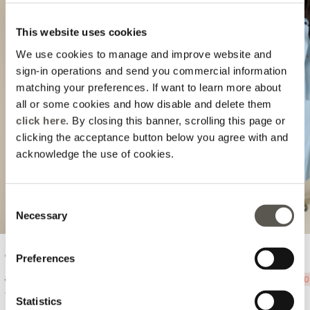
This website uses cookies
We use cookies to manage and improve website and
sign-in operations and send you commercial information
matching your preferences. If want to learn more about
all or some cookies and how disable and delete them
Previous
Next
click here
. By closing this banner, scrolling this page or
clicking the acceptance button below you agree with and
acknowledge the use of cookies.
Consent
Necessary
Selection
Lenjerie intimă de lux din satin și
Pantaloni slim fit
dantelă
Preferences
Price reduced from
to
Price reduced from
to
L 149,00
-50%
L 74,00
L 399,00
-50%
L 199,00
7 Colors
Statistics