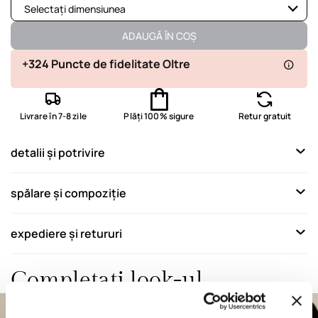
Selectați dimensiunea
Disponibil
ADAUGĂ ÎN COȘ
Disponibil
+324 Puncte de fidelitate Oltre
Disponibil
Livrare în 7-8 zile
Plăți 100% sigure
Retur gratuit
Disponibil
Produsul nu este disponibil
detalii și potrivire
Afișează articole similare
Disponibil
spălare și compoziție
Disponibil
expediere și retururi
Disponibil
Completați look-ul