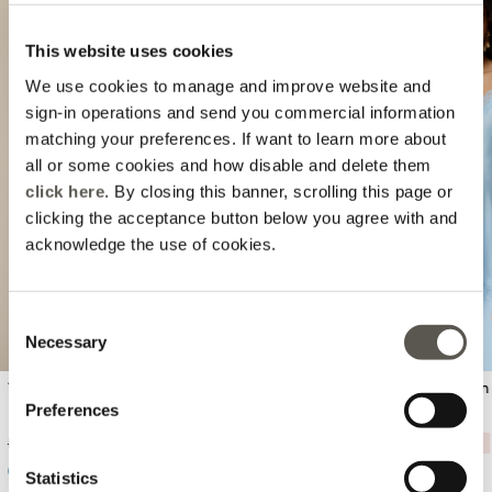
This website uses cookies
We use cookies to manage and improve website and
sign-in operations and send you commercial information
matching your preferences. If want to learn more about
all or some cookies and how disable and delete them
Previous
Next
click here
. By closing this banner, scrolling this page or
clicking the acceptance button below you agree with and
acknowledge the use of cookies.
Consent
Necessary
Selection
Top din tul și paiete
Lenjerie intimă de lux din 
dantelă
Preferences
Price reduced from
to
Price reduced from
to
L 289,00
-50%
L 144,00
L 149,00
-50%
L 74,00
7 Colors
Statistics