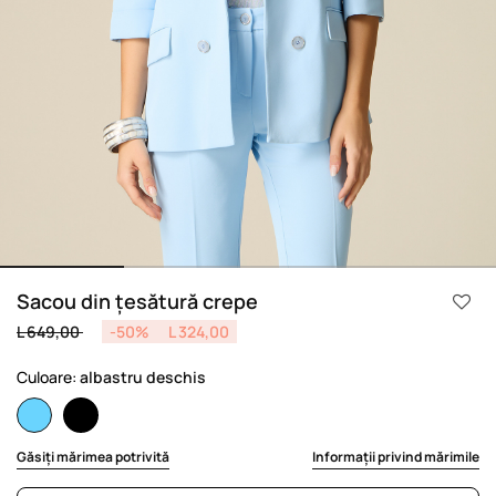
Sacou din țesătură crepe
Price reduced from
to
L 649,00
-50%
L 324,00
Culoare:
albastru deschis
selected
Găsiți mărimea potrivită
Informații privind mărimile