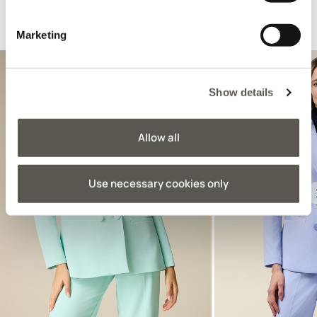
Recomandate pentru dvs.
Marketing
Show details
Allow all
Use necessary cookies only
Previous