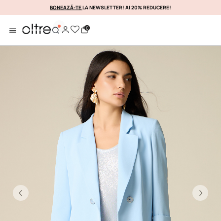
BONEAZĂ-TE
LA NEWSLETTER! AI 20% REDUCERE!
PROFITAȚI DE EA IMEDIATA
0
Previous
Ne