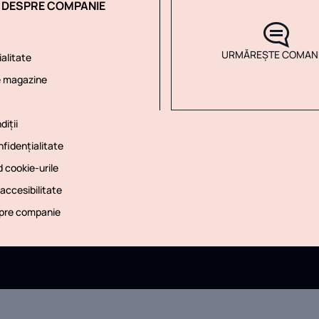
I DESPRE COMPANIE
URMĂREȘTE COMAN
alitate
e magazine
diții
nfidențialitate
d cookie-urile
accesibilitate
spre companie