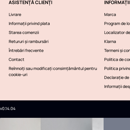
ASISTENȚĂ CLIENȚI
INFORMAȚI
Livrare
Marca
Informații privind plata
Program de loi
Starea comenzii
Localizator d
Retururi și rambursări
Klarna
Întrebări frecvente
Termeni și con
Contact
Politica de co
Reînnoiți sau modificați consimțământul pentru
Politica privin
cookie-uri
Declarație de 
Informații de
v0.14.04