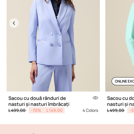
Previous
ONLINE EX
Sacou cu două rânduri de
Sacou cu do
nasturi și nasturi îmbrăcați
nasturi și n
Price reduced from
to
Price reduce
to
L 499,00
-70%
L 149,00
4 Colors
L 499,00
-