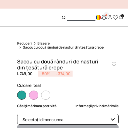
EDIATA
0
Reduceri
Blazere
Sacou cu două rânduri de nasturi din țesătură crepe
Sacou cu două rânduri de nasturi
din țesătură crepe
Price reduced from
to
L 749,00
-50%
L 374,00
Culoare:
teal
selected
Găsiți mărimea potrivită
Informații privind mărimile
Selectați dimensiunea