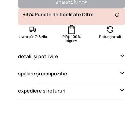
Disponibil
ADAUGĂ ÎN COȘ
Disponibil
+374 Puncte de fidelitate Oltre
Disponibil
Livrare în 7-8 zile
Plăți 100%
Retur gratuit
Ultimul disponibil
sigure
Disponibil
detalii și potrivire
Disponibil
Disponibil
spălare și compoziție
Disponibil
expediere și retururi