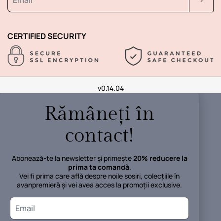
CERTIFIED SECURITY
v0.14.04
Rămâneți în
contact!
Abonează-te la newsletter și primește
20% reducere la
prima ta comandă
.
Vei fi prima care află despre noile sosiri, colecțiile în
avanpremieră și vei avea acces la promoții exclusive.