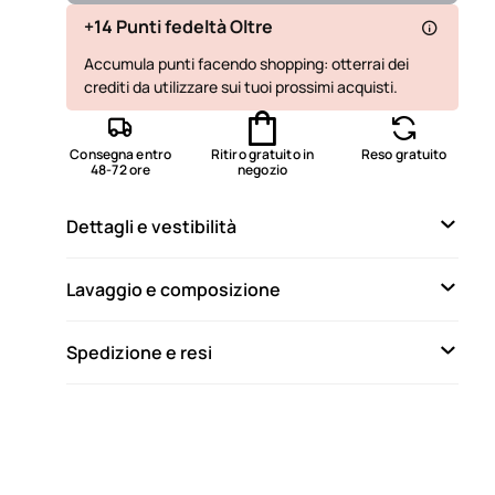
Disponibile
+14 Punti fedeltà Oltre
Accumula punti facendo shopping: otterrai dei
Non disponibile
Mostra articoli simili
crediti da utilizzare sui tuoi prossimi acquisti.
Non disponibile
Mostra articoli simili
Non disponibile
Mostra articoli simili
Consegna entro
Ritiro gratuito in
Reso gratuito
48-72 ore
negozio
Non disponibile
Mostra articoli simili
Dettagli e vestibilità
Lavaggio e composizione
Spedizione e resi