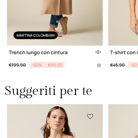
MARTINA COLOMBARI
Trench lungo con cintura
T-shirt con 
Price reduced from
to
Price reduce
to
€199,90
-50%
€99,95
€45,90
-5
Suggeriti per te