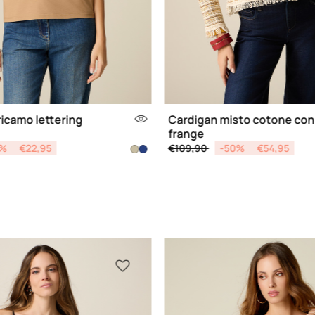
ricamo lettering
Cardigan misto cotone con
frange
d from
Price reduced from
to
0%
€22,95
€109,90
-50%
€54,95