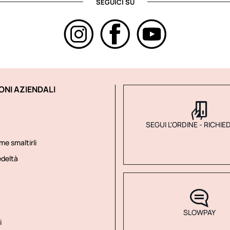
SEGUICI SU
ONI AZIENDALI
SEGUI L'ORDINE - RICHIE
me smaltirli
deltà
SLOWPAY
i