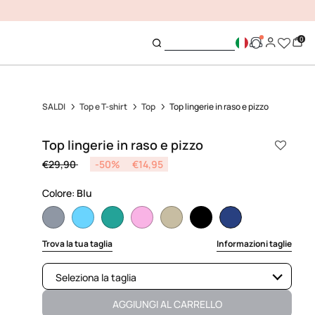
0
SALDI
Top e T-shirt
Top
Top lingerie in raso e pizzo
Top lingerie in raso e pizzo
Price reduced from
to
€29,90
-50%
€14,95
Colore:
Blu
selected
Trova la tua taglia
Informazioni taglie
Seleziona la taglia
Non disponibile
Mostra articoli simili
AGGIUNGI AL CARRELLO