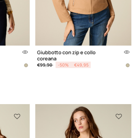
Giubbotto con zip e collo
coreana
Price reduced from
to
€99,90
-50%
€49,95