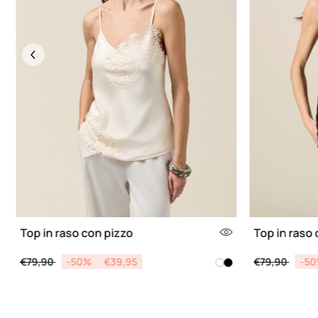
Previous
Top in raso con pizzo
Top in raso
Price reduced from
to
Price reduce
to
€79,90
-50%
€39,95
€79,90
-5