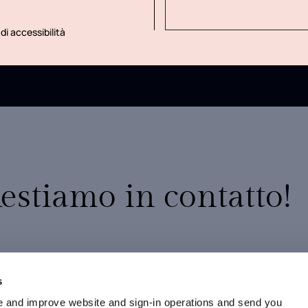
di accessibilità
estiamo in contatto!
10% di sconto sul tuo primo ordine
Promozioni esclusive
s
Nuovi arrivi e collezioni in anteprima
 and improve website and sign-in operations and send you