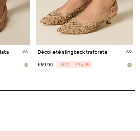
iata
Décolleté slingback traforate
Price reduced from
to
€69,90
-50%
€34,95