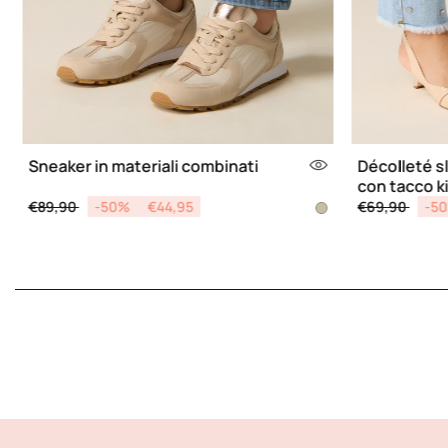
Sneaker in materiali combinati
Décolleté s
con tacco k
Price reduced from
to
Price reduce
to
€89,90
-50%
€44,95
€69,90
-5