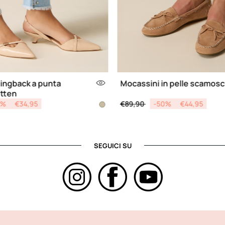
lingback a punta
Mocassini in pelle scamosc
itten
d from
Price reduced from
to
0%
€34,95
€89,90
-50%
€44,95
SEGUICI SU