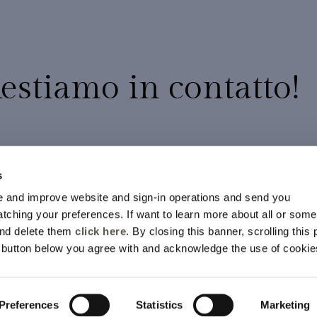
estiamo in contatto!
10% di sconto sul tuo primo ordine
Promozioni esclusive
s
Nuovi arrivi e collezioni in anteprima
 and improve website and sign-in operations and send you
ching your preferences. If want to learn more about all or some
SI, MI ISCRIV
and delete them
click here
. By closing this banner, scrolling this
e button below you agree with and acknowledge the use of cookie
erranno trattati in accordo alla
Informativa della Privacy.
Preferences
Statistics
Marketing