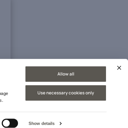
Allow all
O
Use necessary cookies only
 page
s.
Show details