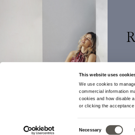
R
This website uses cookie
We use cookies to manage
commercial information mat
cookies and how disable 
or clicking the acceptanc
I tuoi dati v
Consent
Necessary
Selection