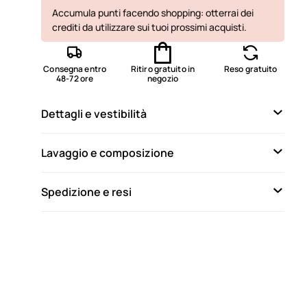
Accumula punti facendo shopping: otterrai dei
Disponibile
crediti da utilizzare sui tuoi prossimi acquisti.
Disponibile
Disponibile
Consegna entro
Ritiro gratuito in
Reso gratuito
48-72 ore
negozio
Dettagli e vestibilità
Lavaggio e composizione
Spedizione e resi