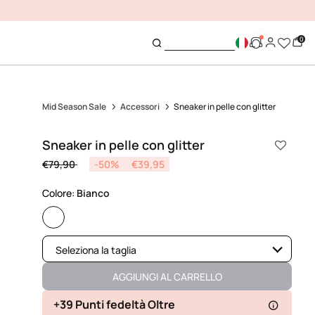
0
Mid Season Sale
Accessori
Sneaker in pelle con glitter
Sneaker in pelle con glitter
Price reduced from
to
€79,90
-50%
€39,95
Colore:
Bianco
selected
Seleziona la taglia
Disponibile
AGGIUNGI AL CARRELLO
Disponibile
+39 Punti fedeltà Oltre