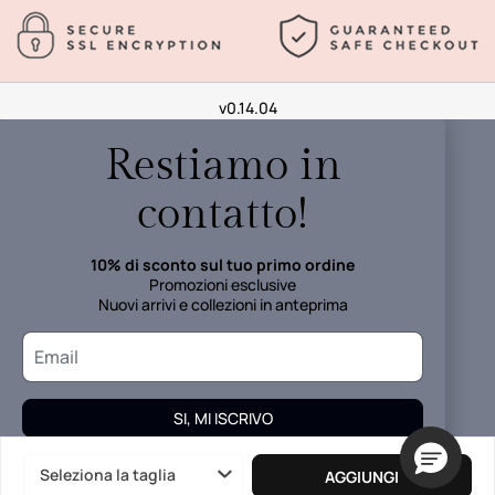
v0.14.04
Restiamo in
contatto!
10% di sconto sul tuo primo ordine
Promozioni esclusive
Nuovi arrivi e collezioni in anteprima
SI, MI ISCRIVO
I tuoi dati verranno trattati in accordo alla
Informativa della
Seleziona la taglia
AGGIUNGI
Privacy.