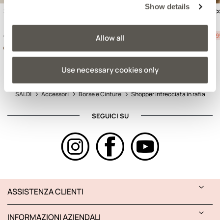
Show details
Shopper in juta intrecciata
Bauletto intrecciato c
Price reduced from
to
Price reduced from
to
€75,90
-50%
€37,95
€79,90
-50%
€39,9
Allow all
Use necessary cookies only
SALDI
Accessori
Borse e Cinture
Shopper intrecciata in rafia
SEGUICI SU
ASSISTENZA CLIENTI
INFORMAZIONI AZIENDALI