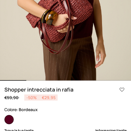
Shopper intrecciata in rafia
Price reduced from
to
€59,90
-50%
€29,95
Colore:
Bordeaux
selected
Trova la tua taglia
Informazioni taglie