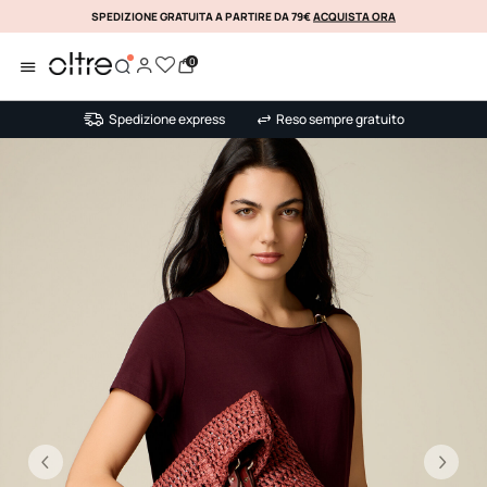
SPEDIZIONE GRATUITA A PARTIRE DA 79€
ACQUISTA ORA
KLARNA
0
Spedizione express
Reso sempre gratuito
Precedente
Su