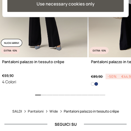
Previous
Use necessary cookies only
NUOVI ARRIVI
EXTRA -10%
EXTRA -10%
Pantaloni palazzo in tessuto crêpe
Pantaloni palazzo in t
Price reduced from
to
€69,90
€89,90
-50%
€44,9
4 Colori
SALDI
Pantaloni
Wide
Pantaloni palazzo in tessuto crêpe
SEGUICI SU