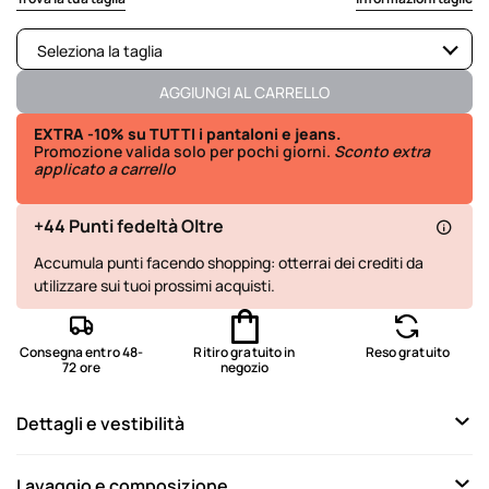
Seleziona la taglia
Disponibile
AGGIUNGI AL CARRELLO
Disponibile
EXTRA -10% su TUTTI i pantaloni e jeans.
Promozione valida solo per pochi giorni.
Sconto extra
applicato a carrello
Disponibile
Disponibile
+44 Punti fedeltà Oltre
Disponibile
Accumula punti facendo shopping: otterrai dei crediti da
utilizzare sui tuoi prossimi acquisti.
Disponibile
Non disponibile
Mostra articoli simili
Consegna entro 48-
Ritiro gratuito in
Reso gratuito
72 ore
negozio
Ultimo disponibile
Dettagli e vestibilità
Lavaggio e composizione