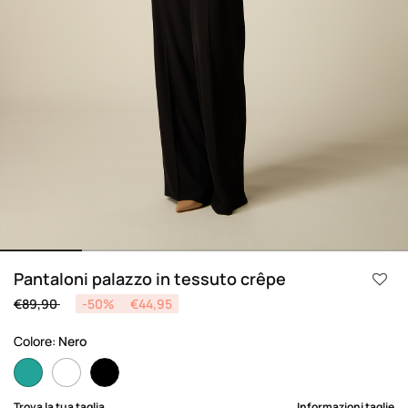
Pantaloni palazzo in tessuto crêpe
Price reduced from
to
€89,90
-50%
€44,95
Colore:
Nero
selected
Trova la tua taglia
Informazioni taglie