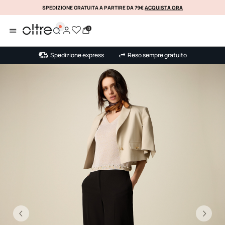
SPEDIZIONE GRATUITA A PARTIRE DA 79€
ACQUISTA ORA
KLARNA
0
Spedizione express
Reso sempre gratuito
Precedente
Su