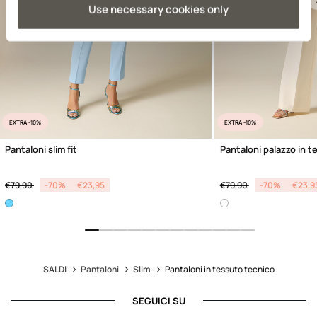
Previous
Use necessary cookies only
EXTRA -10%
EXTRA -10%
Pantaloni slim fit
Pantaloni palazzo in t
Price reduced from
to
Price reduced from
to
€79,90
-70%
€23,95
€79,90
-70%
€23,9
SALDI
Pantaloni
Slim
Pantaloni in tessuto tecnico
SEGUICI SU