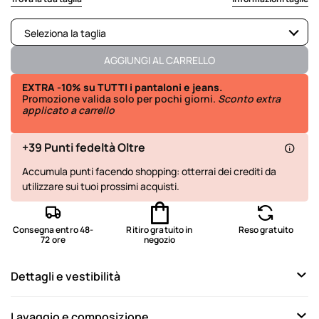
Seleziona la taglia
Disponibile
AGGIUNGI AL CARRELLO
Disponibile
EXTRA -10% su TUTTI i pantaloni e jeans.
Promozione valida solo per pochi giorni.
Sconto extra
applicato a carrello
Disponibile
Ultimo disponibile
+39 Punti fedeltà Oltre
Disponibile
Accumula punti facendo shopping: otterrai dei crediti da
utilizzare sui tuoi prossimi acquisti.
Disponibile
Disponibile
Consegna entro 48-
Ritiro gratuito in
Reso gratuito
72 ore
negozio
Disponibile
Dettagli e vestibilità
Lavaggio e composizione