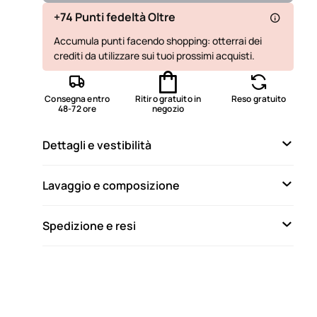
Disponibile
+74 Punti fedeltà Oltre
Accumula punti facendo shopping: otterrai dei
Non disponibile
Mostra articoli simili
crediti da utilizzare sui tuoi prossimi acquisti.
Consegna entro
Ritiro gratuito in
Reso gratuito
48-72 ore
negozio
Dettagli e vestibilità
Lavaggio e composizione
Spedizione e resi