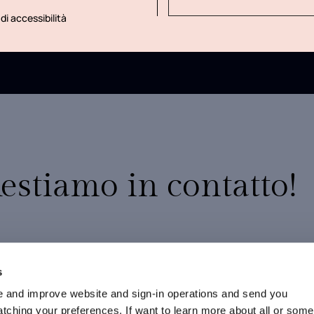
di accessibilità
estiamo in contatto!
10% di sconto sul tuo primo ordine
Promozioni esclusive
s
Nuovi arrivi e collezioni in anteprima
 and improve website and sign-in operations and send you
ching your preferences. If want to learn more about all or some