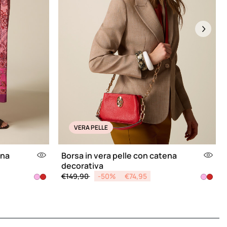
Next
VERA PELLE
ena
Borsa in vera pelle con catena
decorativa
Price reduced from
to
€149,90
-50%
€74,95