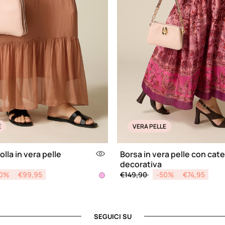
E
VERA PELLE
olla in vera pelle
Borsa in vera pelle con cat
decorativa
d from
Price reduced from
to
50%
€99,95
€149,90
-50%
€74,95
SEGUICI SU