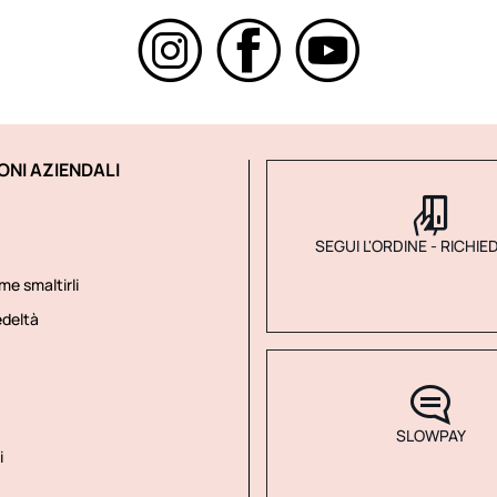
ONI AZIENDALI
SEGUI L'ORDINE - RICHIE
me smaltirli
deltà
SLOWPAY
i