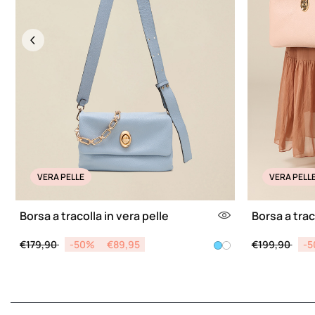
Previous
VERA PELLE
VERA PELL
Borsa a tracolla in vera pelle
Borsa a trac
Price reduced from
to
Price reduce
to
€179,90
-50%
€89,95
€199,90
-