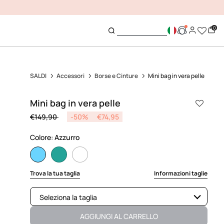
0
SALDI
Accessori
Borse e Cinture
Mini bag in vera pelle
Mini bag in vera pelle
Price reduced from
to
€149,90
-50%
€74,95
Colore:
Azzurro
selected
Trova la tua taglia
Informazioni taglie
Seleziona la taglia
Non disponibile
Mostra articoli simili
AGGIUNGI AL CARRELLO