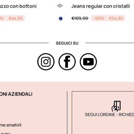
azzo con bottoni
Jeans regular con cristalli
d from
Price reduced from
to
0%
€44,95
€109,90
-50%
€54,95
SEGUICI SU
ONI AZIENDALI
SEGUI L'ORDINE - RICHIE
me smaltirli