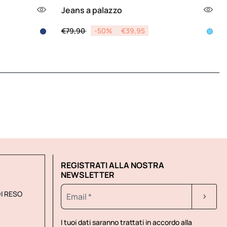
Jeans a palazzo
Price reduced from
to
€79,90
-50%
€39,95
REGISTRATI ALLA NOSTRA
NEWSLETTER
DI RESO
I tuoi dati saranno trattati in accordo alla