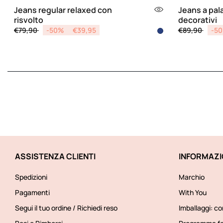
Jeans regular relaxed con
Jeans a pal
risvolto
decorativi
Price reduced from
to
Price reduce
to
€79,90
-50%
€39,95
€89,90
-5
ASSISTENZA CLIENTI
INFORMAZI
Spedizioni
Marchio
Pagamenti
With You
Segui il tuo ordine / Richiedi reso
Imballaggi: co