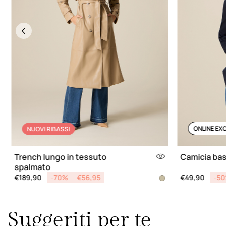
Previous
ONLINE EX
NUOVI RIBASSI
Trench lungo in tessuto
Camicia bas
spalmato
Price reduced from
to
Price reduce
to
€189,90
-70%
€56,95
€49,90
-5
Suggeriti per te