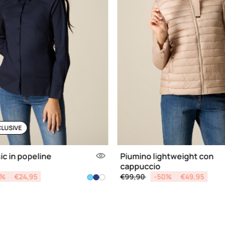
CLUSIVE
ic in popeline
Piumino lightweight con
cappuccio
d from
Price reduced from
to
0%
€24,95
€99,90
-50%
€49,95