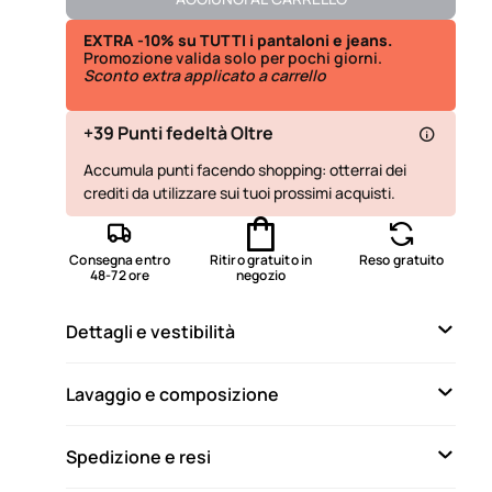
Disponibile
EXTRA -10% su TUTTI i pantaloni e jeans.
Promozione valida solo per pochi giorni.
Sconto extra applicato a carrello
Non disponibile
Mostra articoli simili
Ultimo disponibile
+39 Punti fedeltà Oltre
Disponibile
Accumula punti facendo shopping: otterrai dei
crediti da utilizzare sui tuoi prossimi acquisti.
Disponibile
Non disponibile
Mostra articoli simili
Consegna entro
Ritiro gratuito in
Reso gratuito
48-72 ore
negozio
Non disponibile
Mostra articoli simili
Dettagli e vestibilità
Lavaggio e composizione
Spedizione e resi