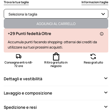
selected
Trova la tua taglia
Informazioni taglie
Seleziona la taglia
Disponibile
AGGIUNGI AL CARRELLO
Disponibile
+29 Punti fedeltà Oltre
Accumula punti facendo shopping: otterrai dei crediti da
Disponibile
utilizzare sui tuoi prossimi acquisti.
Disponibile
Disponibile
Consegna entro 48-
Ritiro gratuito in
Reso gratuito
72 ore
negozio
Non disponibile
Mostra articoli simili
Dettagli e vestibilità
Lavaggio e composizione
Spedizione e resi