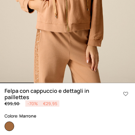
Felpa con cappuccio e dettagli in
paillettes
Price reduced from
to
€99,90
-70%
€29,95
Colore:
Marrone