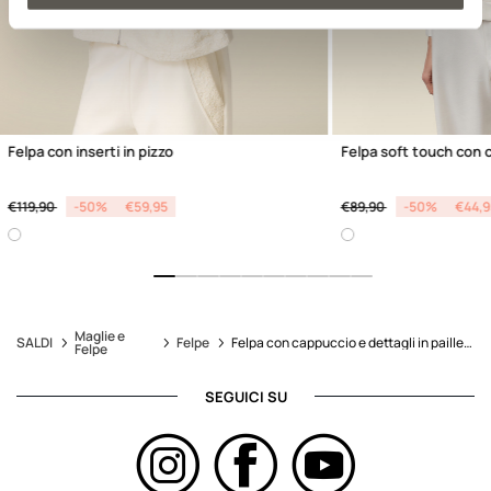
Felpa con inserti in pizzo
Felpa soft touch con 
Price reduced from
to
Price reduced from
to
€119,90
-50%
€59,95
€89,90
-50%
€44,9
Maglie e
SALDI
Felpe
Felpa con cappuccio e dettagli in paillettes
Felpe
SEGUICI SU