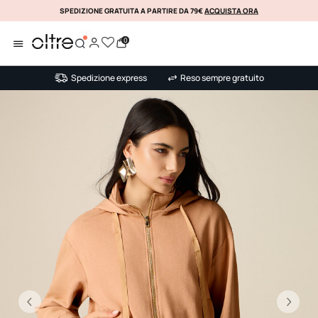
SPEDIZIONE GRATUITA A PARTIRE DA 79€
ACQUISTA ORA
KLARNA
0
Spedizione express
Reso sempre gratuito
Precedente
Su