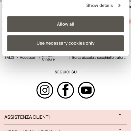
Show details
Borsa secchiello con pouch
Borsa in denim con cris
Price reduced from
to
Price reduced from
to
€55,90
-50%
€27,95
€69,90
-50%
€34,9
Allow all
Use necessary cookies only
Borse e
SALDI
Accessori
Borsa piccola a secchiello traforata
Cinture
SEGUICI SU
ASSISTENZA CLIENTI