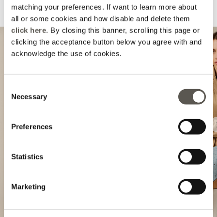
matching your preferences. If want to learn more about
Suggeriti per te
all or some cookies and how disable and delete them
click here
. By closing this banner, scrolling this page or
clicking the acceptance button below you agree with and
acknowledge the use of cookies.
Consent
Necessary
Selection
Preferences
Previous
Statistics
Marketing