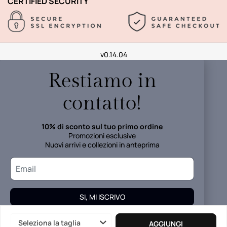
CERTIFIED SECURITY
v0.14.04
Restiamo in
contatto!
10% di sconto sul tuo primo ordine
Promozioni esclusive
Nuovi arrivi e collezioni in anteprima
SI, MI ISCRIVO
I tuoi dati verranno trattati in accordo alla
Informativa della
Seleziona la taglia
AGGIUNGI
Privacy.