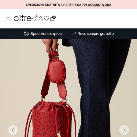
SPEDIZIONE GRATUITA A PARTIRE DA 79€
ACQUISTA ORA
KLARNA
0
Spedizione express
Reso sempre gratuito
Precedente
Su