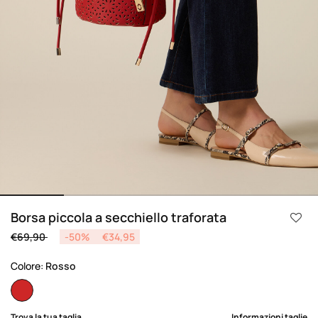
Borsa piccola a secchiello traforata
Price reduced from
to
€69,90
-50%
€34,95
Colore:
Rosso
selected
Trova la tua taglia
Informazioni taglie