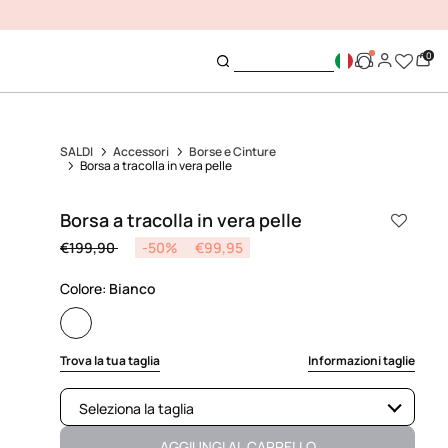
0
SALDI
Accessori
Borse e Cinture
Borsa a tracolla in vera pelle
Borsa a tracolla in vera pelle
Price reduced from
to
€199,90
-50%
€99,95
Colore:
Bianco
selected
Trova la tua taglia
Informazioni taglie
Seleziona la taglia
Non disponibile
Mostra articoli simili
AGGIUNGI AL CARRELLO