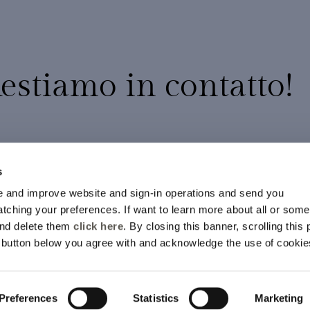
estiamo in contatto!
10% di sconto sul tuo primo ordine
Promozioni esclusive
s
Nuovi arrivi e collezioni in anteprima
 and improve website and sign-in operations and send you
ching your preferences. If want to learn more about all or some
SI, MI ISCRIV
and delete them
click here
. By closing this banner, scrolling this
e button below you agree with and acknowledge the use of cookie
erranno trattati in accordo alla
Informativa della Privacy.
Preferences
Statistics
Marketing