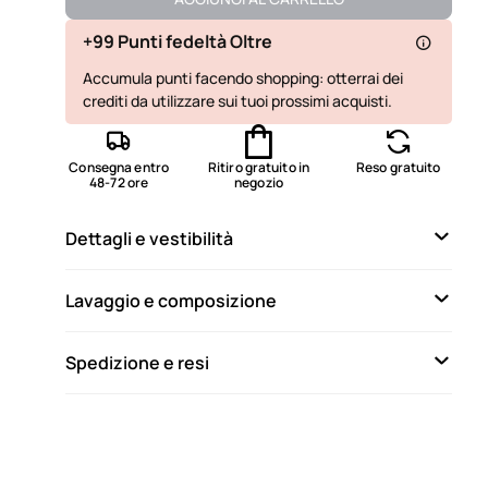
Disponibile
+99 Punti fedeltà Oltre
Accumula punti facendo shopping: otterrai dei
Non disponibile
Mostra articoli simili
crediti da utilizzare sui tuoi prossimi acquisti.
Consegna entro
Ritiro gratuito in
Reso gratuito
48-72 ore
negozio
Dettagli e vestibilità
Lavaggio e composizione
Spedizione e resi