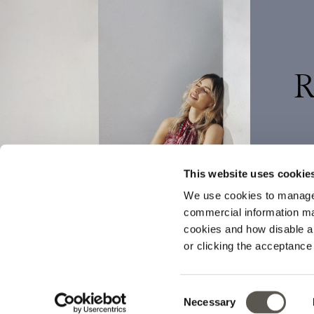
R
This website uses cookie
We use cookies to manage
commercial information mat
cookies and how disable 
or clicking the acceptanc
I tuoi dati v
Consent
Necessary
Selection