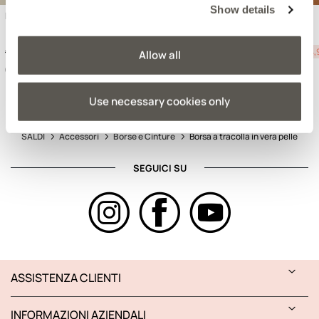
Show details
Borsa a tracolla in vera pelle
Mini bag in vera pelle
Price reduced from
to
Price reduced from
to
€199,90
-50%
€99,95
€149,90
-50%
€74,
Allow all
Use necessary cookies only
SALDI
Accessori
Borse e Cinture
Borsa a tracolla in vera pelle
SEGUICI SU
ASSISTENZA CLIENTI
INFORMAZIONI AZIENDALI