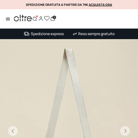
SPEDIZIONE GRATUITA A PARTIRE DA 79€
ACQUISTA ORA
KLARNA
0
Spedizione express
Reso sempre gratuito
Precedente
Su