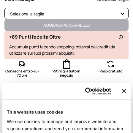
Seleziona la taglia
Non disponibile
Mostra articoli simili
AGGIUNGI AL CARRELLO
Disponibile
+89 Punti fedeltà Oltre
Accumula punti facendo shopping: otterrai dei crediti da
utilizzare sui tuoi prossimi acquisti.
Consegna entro 48-
Ritiro gratuito in
Reso gratuito
72 ore
negozio
Dettagli e vestibilità
Lavaggio e composizione
This website uses cookies
We use cookies to manage and improve website and
Spedizione e resi
sign-in operations and send you commercial information