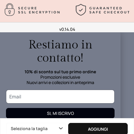
v0.14.04
Restiamo in
contatto!
10% di sconto sul tuo primo ordine
Promozioni esclusive
Nuovi arrivi e collezioni in anteprima
SI, MI ISCRIVO
I tuoi dati verranno trattati in accordo alla
Informativa della
Seleziona la taglia
AGGIUNGI
Privacy.