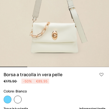
Borsa a tracolla in vera pelle
Price reduced from
to
€179,90
-50%
€89,95
Colore:
Bianco
selected
Trova la tua taglia
Informazioni taglie