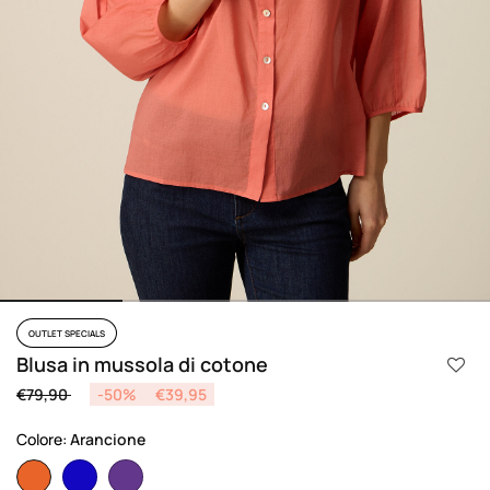
OUTLET SPECIALS
Blusa in mussola di cotone
Price reduced from
to
€79,90
-50%
€39,95
Colore:
Arancione