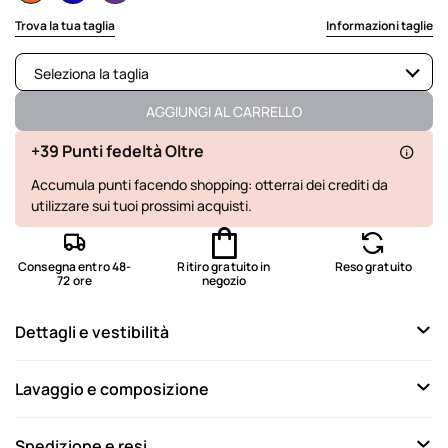
selected
Trova la tua taglia
Informazioni taglie
Seleziona la taglia
Non disponibile
Mostra articoli simili
AGGIUNGI AL CARRELLO
Disponibile
+39 Punti fedeltà Oltre
Accumula punti facendo shopping: otterrai dei crediti da
Disponibile
utilizzare sui tuoi prossimi acquisti.
Disponibile
Disponibile
Consegna entro 48-
Ritiro gratuito in
Reso gratuito
72 ore
negozio
Non disponibile
Mostra articoli simili
Dettagli e vestibilità
Lavaggio e composizione
Spedizione e resi