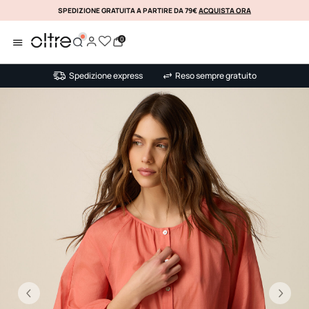
SPEDIZIONE GRATUITA A PARTIRE DA 79€
ACQUISTA ORA
KLARNA
0
Spedizione express
Reso sempre gratuito
Precedente
Su