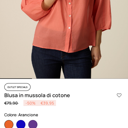
OUTLET SPECIALS
Blusa in mussola di cotone
Price reduced from
to
€79,90
-50%
€39,95
Colore:
Arancione