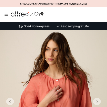
SPEDIZIONE GRATUITA A PARTIRE DA 79€
ACQUISTA ORA
KLARNA
0
Spedizione express
Reso sempre gratuito
Precedente
Su