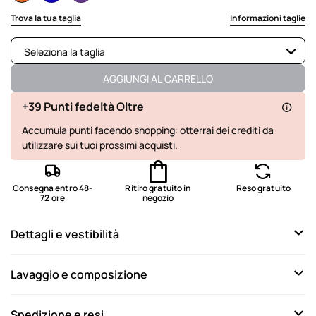
selected
Trova la tua taglia
Informazioni taglie
Seleziona la taglia
Non disponibile
Mostra articoli simili
AGGIUNGI AL CARRELLO
Disponibile
+39 Punti fedeltà Oltre
Accumula punti facendo shopping: otterrai dei crediti da
Disponibile
utilizzare sui tuoi prossimi acquisti.
Ultimo disponibile
Disponibile
Consegna entro 48-
Ritiro gratuito in
Reso gratuito
72 ore
negozio
Non disponibile
Mostra articoli simili
Dettagli e vestibilità
Lavaggio e composizione
Spedizione e resi