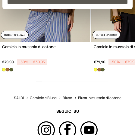
OUTLET SPECIALS
OUTLET SPECIALS
Camicia in mussola di cotone
Camicia in mussola di
Price reduced from
to
Price reduced from
to
€79,90
-50%
€39,95
€79,90
-50%
€39,9
SALDI
Camicie e Bluse
Bluse
Blusa in mussola di cotone
SEGUICI SU