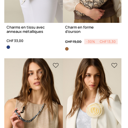
Charms en tissu avec
Charm en forme
anneaux métalliques
d'ourson
Price reduced from
to
CHF 33,00
CHF 19,00
-30%
CHF 13,30