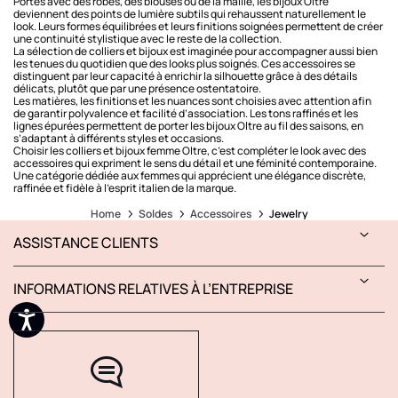
Portés avec des robes, des blouses ou de la maille, les bijoux Oltre
deviennent des points de lumière subtils qui rehaussent naturellement le
look. Leurs formes équilibrées et leurs finitions soignées permettent de créer
une continuité stylistique avec le reste de la collection.
La sélection de colliers et bijoux est imaginée pour accompagner aussi bien
les tenues du quotidien que des looks plus soignés. Ces accessoires se
distinguent par leur capacité à enrichir la silhouette grâce à des détails
délicats, plutôt que par une présence ostentatoire.
Les matières, les finitions et les nuances sont choisies avec attention afin
de garantir polyvalence et facilité d’association. Les tons raffinés et les
lignes épurées permettent de porter les bijoux Oltre au fil des saisons, en
s’adaptant à différents styles et occasions.
Choisir les colliers et bijoux femme Oltre, c’est compléter le look avec des
accessoires qui expriment le sens du détail et une féminité contemporaine.
Une catégorie dédiée aux femmes qui apprécient une élégance discrète,
raffinée et fidèle à l’esprit italien de la marque.
Home
Soldes
Accessoires
Jewelry
ASSISTANCE CLIENTS
INFORMATIONS RELATIVES À L’ENTREPRISE