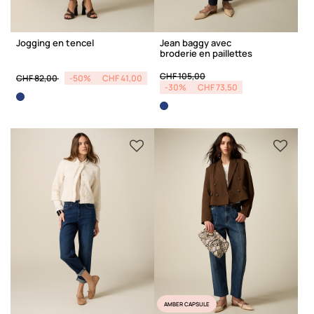
Jogging en tencel
Jean baggy avec
broderie en paillettes
Price reduced from
to
Price reduced from
to
CHF 105,00
CHF 82,00
-50%
CHF 41,00
-30%
CHF 73,50
AMBER CAPSULE