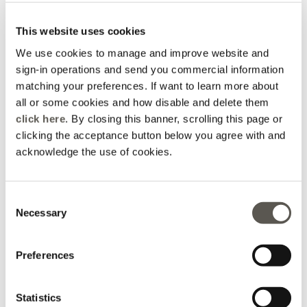
revers
Price reduced from
to
CHF 105,00
CHF 82,00
-30%
CHF 57,40
This website uses cookies
We use cookies to manage and improve website and
sign-in operations and send you commercial information
matching your preferences. If want to learn more about
all or some cookies and how disable and delete them
click here
. By closing this banner, scrolling this page or
clicking the acceptance button below you agree with and
acknowledge the use of cookies.
Consent
Necessary
Selection
NEW IN
Preferences
Jean ballon avec clous
Jean barrel avec
cristaux devant
Price reduced from
to
CHF 119,00
CHF 119,00
Statistics
-50%
CHF 59,50