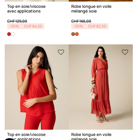
Top en soie/viscose
Robe longue en voile
avec applications
mélangé soie
Price reduced from
to
Price reduced from
to
CHF 129,00
CHF 165,00
-50%
CHF 64,50
-50%
CHF 82,50
Top en soie/viscose
Robe longue en voile
avec applications
mélangé soie