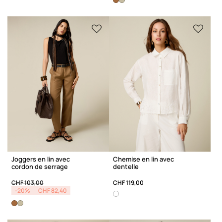
Joggers en lin avec
Chemise en lin avec
cordon de serrage
dentelle
Price reduced from
to
CHF 103,00
CHF 119,00
-20%
CHF 82,40