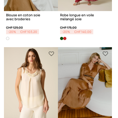
Blouse en coton soie
Robe longue en voile
avec broderies
mélangé soie
Price reduced from
to
Price reduced from
to
CHF 129,00
CHF 175,00
-20%
CHF 103,20
-20%
CHF 140,00