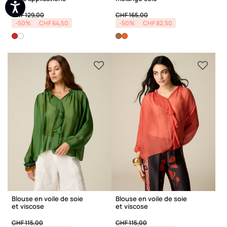
Price reduced from
to
Price reduced from
to
CHF 129,00
CHF 165,00
-50%
CHF 64,50
-50%
CHF 82,50
Blouse en voile de soie
Blouse en voile de soie
et viscose
et viscose
Price reduced from
to
Price reduced from
to
CHF 115,00
CHF 115,00