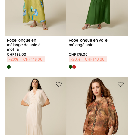
Robe longue en
Robe longue en voile
mélange de soie à
mélangé soie
motifs
Price reduced from
to
Price reduced from
to
CHF 185,00
CHF 175,00
-20%
CHF 148,00
-20%
CHF 140,00