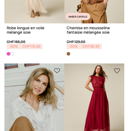
AMBER CAPSULE
Robe longue en voile
Chemise en mousseline
mélangé soie
fantaisie mélangée soie
Price reduced from
to
Price reduced from
to
CHF 165,00
CHF 129,00
-30%
CHF 115,50
-30%
CHF 90,30