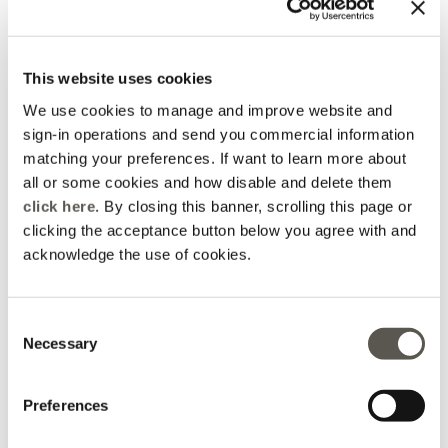
This website uses cookies
We use cookies to manage and improve website and
sign-in operations and send you commercial information
matching your preferences. If want to learn more about
all or some cookies and how disable and delete them
click here
. By closing this banner, scrolling this page or
Veste en mélange de lin
Pantalon palazzo en
mélange de lin
clicking the acceptance button below you agree with and
acknowledge the use of cookies.
Price reduced from
to
Price reduced from
to
CHF 165,00
CHF 129,00
-50%
CHF 82,50
-30%
CHF 90,30
Consent
Necessary
Selection
Preferences