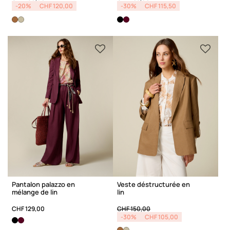
-20%
CHF 120,00
-30%
CHF 115,50
Pantalon palazzo en
Veste déstructurée en
mélange de lin
lin
Price reduced from
to
CHF 129,00
CHF 150,00
-30%
CHF 105,00