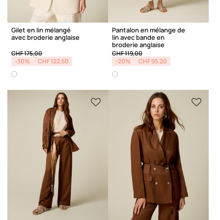
Gilet en lin mélangé
Pantalon en mélange de
avec broderie anglaise
lin avec bande en
broderie anglaise
Price reduced from
to
Price reduced from
to
CHF 175,00
CHF 119,00
-30%
CHF 122,50
-20%
CHF 95,20