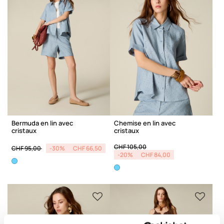
Bermuda en lin avec
Chemise en lin avec
cristaux
cristaux
Price reduced from
to
Price reduced from
to
CHF 105,00
CHF 95,00
-30%
CHF 66,50
-20%
CHF 84,00