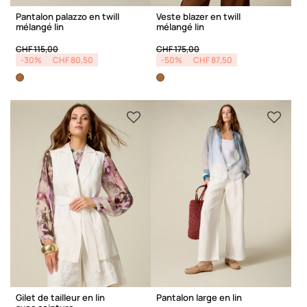
Pantalon palazzo en twill
Veste blazer en twill
mélangé lin
mélangé lin
Price reduced from
to
Price reduced from
to
CHF 115,00
CHF 175,00
-30%
CHF 80,50
-50%
CHF 87,50
Gilet de tailleur en lin
Pantalon large en lin