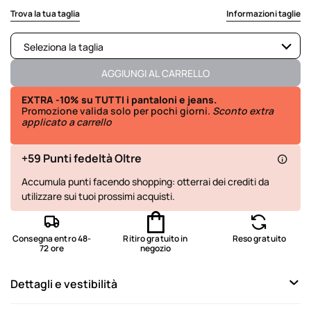
selected
Trova la tua taglia
Informazioni taglie
Seleziona la taglia
Disponibile
AGGIUNGI AL CARRELLO
Disponibile
EXTRA -10% su TUTTI i pantaloni e jeans.
Promozione valida solo per pochi giorni.
Sconto extra
applicato a carrello
Disponibile
Disponibile
+59 Punti fedeltà Oltre
Disponibile
Accumula punti facendo shopping: otterrai dei crediti da
utilizzare sui tuoi prossimi acquisti.
Disponibile
Disponibile
Consegna entro 48-
Ritiro gratuito in
Reso gratuito
72 ore
negozio
Disponibile
Dettagli e vestibilità