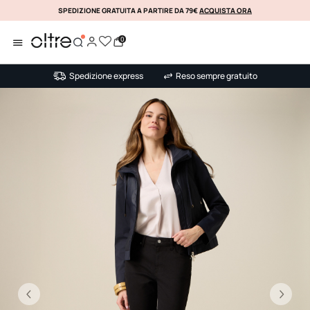
SPEDIZIONE GRATUITA A PARTIRE DA 79€
ACQUISTA ORA
KLARNA
0
Spedizione express
Reso sempre gratuito
Precedente
Su