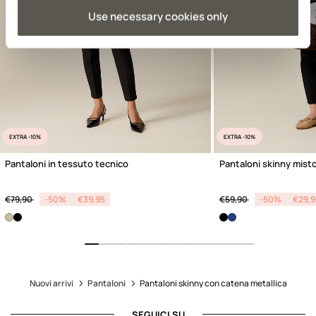
Use necessary cookies only
Previous
EXTRA -10%
EXTRA -10%
Pantaloni in tessuto tecnico
Pantaloni skinny mist
Price reduced from
to
Price reduced from
to
€79,90
-50%
€39,95
€59,90
-50%
€29,9
Nuovi arrivi
Pantaloni
Pantaloni skinny con catena metallica
SEGUICI SU