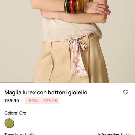
Maglia lurex con bottoni gioiello
Price reduced from
to
€59,90
-50%
€29,95
Colore:
Oro
selected
Trova la tua taglia
Informazioni taglie