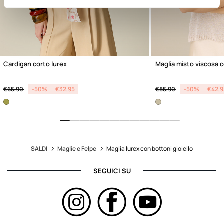
Cardigan corto lurex
Maglia misto viscosa 
Price reduced from
to
Price reduced from
to
€65,90
-50%
€32,95
€85,90
-50%
€42,9
SALDI
Maglie e Felpe
Maglia lurex con bottoni gioiello
SEGUICI SU