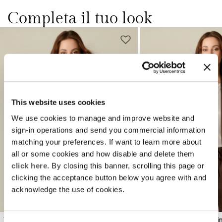
Completa il tuo look
This website uses cookies
We use cookies to manage and improve website and
Previous
Next
sign-in operations and send you commercial information
matching your preferences. If want to learn more about
all or some cookies and how disable and delete them
click here
. By closing this banner, scrolling this page or
clicking the acceptance button below you agree with and
acknowledge the use of cookies.
Top in jersey effetto metallizzato
Giacca destrutturata in li