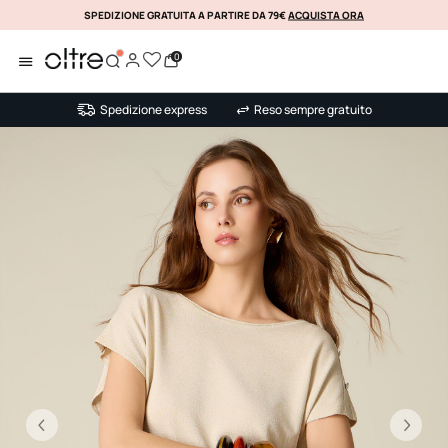
SPEDIZIONE GRATUITA A PARTIRE DA 79€
ACQUISTA ORA
KLARNA
0
Spedizione express
Reso sempre gratuito
Precedente
Su