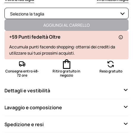
Seleziona la taglia
Disponibile
AGGIUNGI AL CARRELLO
Disponibile
+59 Punti fedeltà Oltre
Accumula punti facendo shopping: otterrai dei crediti da
Disponibile
utilizzare sui tuoi prossimi acquisti.
Disponibile
Disponibile
Consegna entro 48-
Ritiro gratuito in
Reso gratuito
72 ore
negozio
Disponibile
Dettagli e vestibilità
Disponibile
Disponibile
Lavaggio e composizione
Spedizione e resi