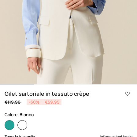
Gilet sartoriale in tessuto crêpe
Price reduced from
to
€119,90
-50%
€59,95
Colore:
Bianco
selected
Trova la tua taglia
Informazioni taglie