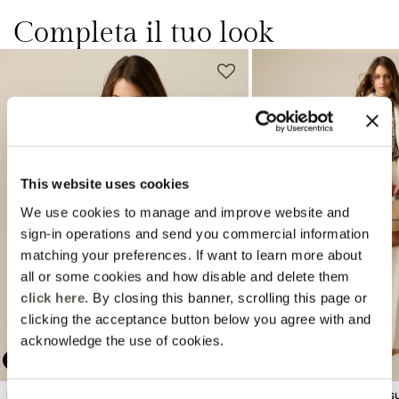
Completa il tuo look
This website uses cookies
We use cookies to manage and improve website and
Previous
Next
sign-in operations and send you commercial information
matching your preferences. If want to learn more about
all or some cookies and how disable and delete them
click here
. By closing this banner, scrolling this page or
clicking the acceptance button below you agree with and
acknowledge the use of cookies.
MARTINA COLOMBARI
EXTRA -10%
Blazer doppiopetto in tessuto
Pantaloni palazzo in tess