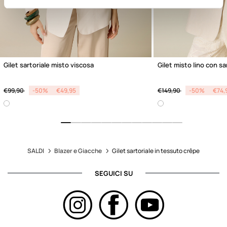
Gilet sartoriale misto viscosa
Gilet misto lino con sa
Price reduced from
to
Price reduced from
to
€99,90
-50%
€49,95
€149,90
-50%
€74,
SALDI
Blazer e Giacche
Gilet sartoriale in tessuto crêpe
SEGUICI SU