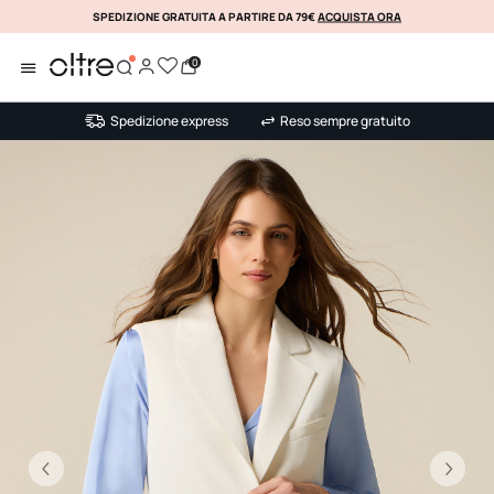
SPEDIZIONE GRATUITA A PARTIRE DA 79€
ACQUISTA ORA
KLARNA
0
Spedizione express
Reso sempre gratuito
Precedente
Su