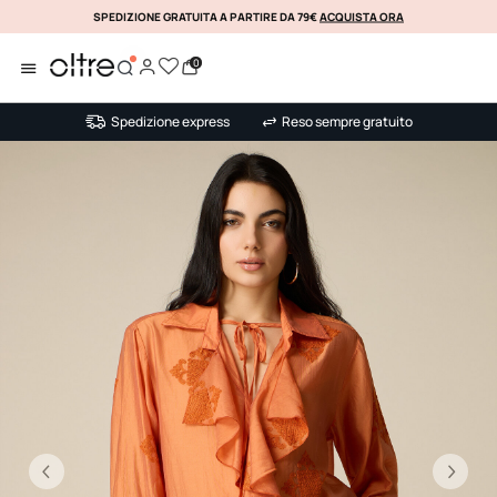
SPEDIZIONE GRATUITA A PARTIRE DA 79€
ACQUISTA ORA
KLARNA
0
Spedizione express
Reso sempre gratuito
Precedente
Su