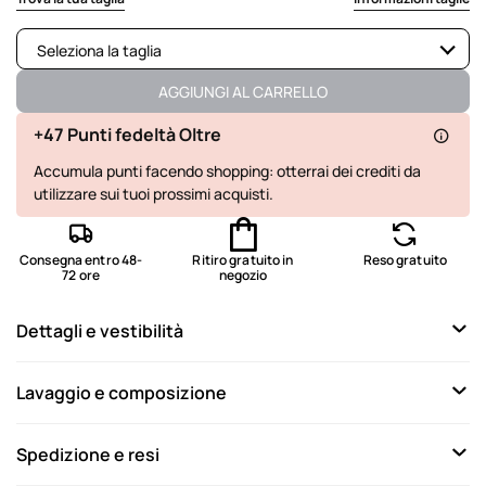
Seleziona la taglia
Disponibile
AGGIUNGI AL CARRELLO
Disponibile
+47 Punti fedeltà Oltre
Accumula punti facendo shopping: otterrai dei crediti da
Disponibile
utilizzare sui tuoi prossimi acquisti.
Disponibile
Disponibile
Consegna entro 48-
Ritiro gratuito in
Reso gratuito
72 ore
negozio
Non disponibile
Mostra articoli simili
Dettagli e vestibilità
Lavaggio e composizione
Spedizione e resi