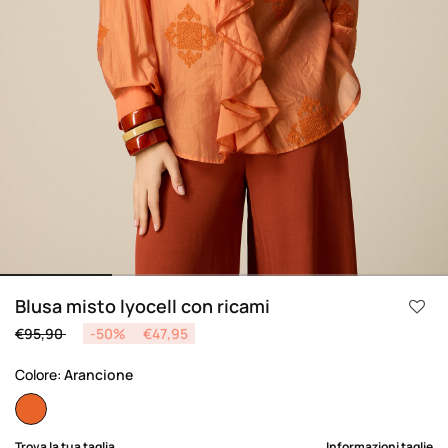
Blusa misto lyocell con ricami
Price reduced from
to
€95,90
-50%
€47,95
Colore:
Arancione
selected
Trova la tua taglia
Informazioni taglie