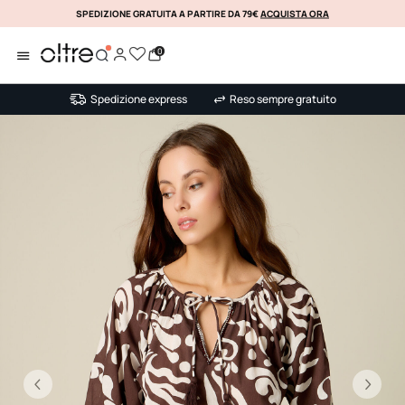
SPEDIZIONE GRATUITA A PARTIRE DA 79€
ACQUISTA ORA
KLARNA
0
Spedizione express
Reso sempre gratuito
Precedente
Su