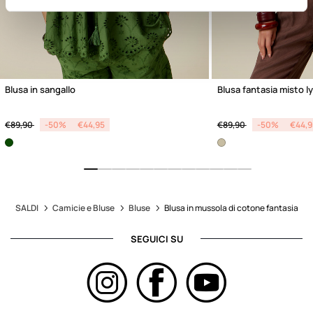
Blusa in sangallo
Blusa fantasia misto ly
Price reduced from
to
Price reduced from
to
€89,90
-50%
€44,95
€89,90
-50%
€44,9
SALDI
Camicie e Bluse
Bluse
Blusa in mussola di cotone fantasia
SEGUICI SU