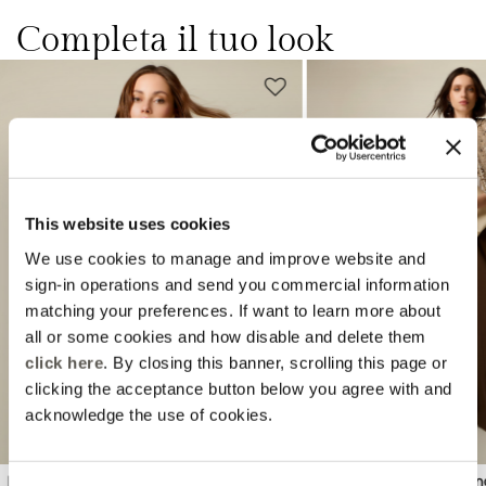
Completa il tuo look
This website uses cookies
We use cookies to manage and improve website and
Previous
Next
sign-in operations and send you commercial information
matching your preferences. If want to learn more about
all or some cookies and how disable and delete them
click here
. By closing this banner, scrolling this page or
clicking the acceptance button below you agree with and
acknowledge the use of cookies.
AMBER CAPSULE
EXTRA -10%
Blusa fantasia misto lyocell
Pantaloni palazzo con pi