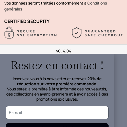
Vos données seront traitées conformément à
Conditions
générales
CERTIFIED SECURITY
v0.14.04
Restez en contact !
Inscrivez-vous à la newsletter et recevez
20% de
réduction sur votre première commande
.
Vous serez la première à être informée des nouveautés,
des collections en avant-première et à avoir accès à des
promotions exclusives.